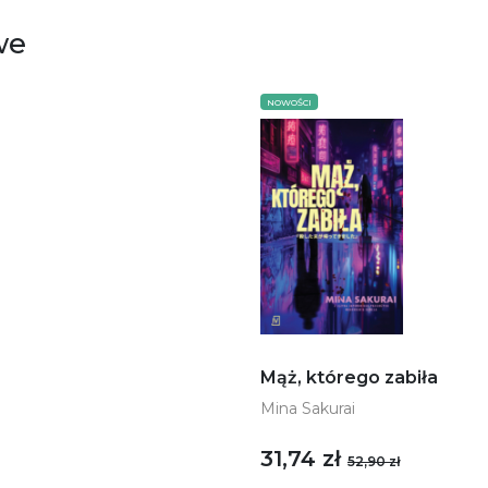
we
NOWOŚCI
Mąż, którego zabiła
Mina Sakurai
31,74 zł
52,90 zł