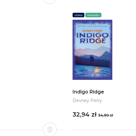
SERIA
NOWOŚCI
Indigo Ridge
Devney Perry
32,94 zł
54,90 zł