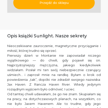
Przejdź do sklepu
Opis książki Sunlight. Nasze sekrety
Nieoczekiwane zauroczenie, magnetyczne przyciąganie i
miłość, której trudno się oprzeć.
Pierwszy dzień w Montanie nie zapowiadał niczego
wyjątkowego — do chwili, gdy pojawił się on.
Najprzystojniejszy mężczyzna, jakiego kiedykolwiek
widziałam. Posłał mi ten swój niebezpiecznie czarujący
uśmiech… i zaprosił mnie na randkę. Byłam o krok od
powiedzenia „tak”, dopóki nie zdradził swojego nazwiska:
Jax Haven. Z Rancza Haven River. Wtedy jedynym
rozsądnym wyjściem było odmówić. I uciec.
Od tamtej chwili udawałam, że go nie znam. Skupiałam się
na pracy, na dotychczasowych planach, na wszystkim, co
nie było Jaxem Havenem. Ale to trudne, gdy jego