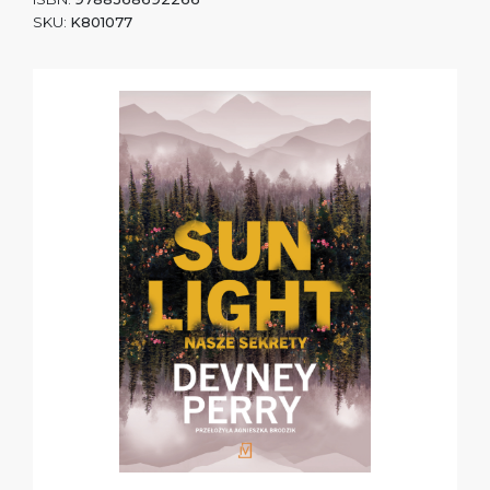
SKU:
K801077