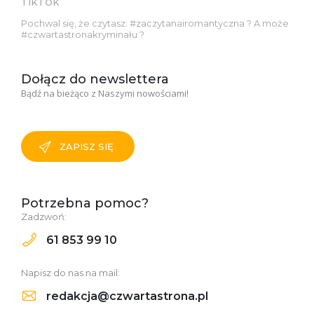
TIKTOK
Pochwal się, że czytasz: #zaczytanairomantyczna ? A może
#czwartastronakryminału ?
Dołącz do newslettera
Bądź na bieżąco z Naszymi nowościami!
ZAPISZ SIĘ
Potrzebna pomoc?
Zadzwoń:
61 853 99 10
Napisz do nas na mail:
redakcja@czwartastrona.pl