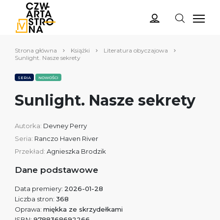
Strona główna
Książki
Literatura obyczajowa
Sunlight. Nasze sekrety
SERIA
NOWOŚCI
Sunlight. Nasze sekrety
Autorka:
Devney Perry
Seria:
Ranczo Haven River
Przekład:
Agnieszka Brodzik
Dane podstawowe
Data premiery:
2026-01-28
Liczba stron:
368
Oprawa:
miękka ze skrzydełkami
ISBN:
9788368692266