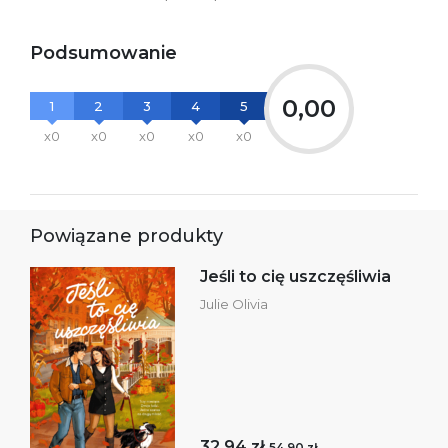
Podsumowanie
0,00
1
2
3
4
5
x0
x0
x0
x0
x0
Powiązane produkty
Jeśli to cię uszczęśliwia
Julie Olivia
32,94 zł
54,90 zł