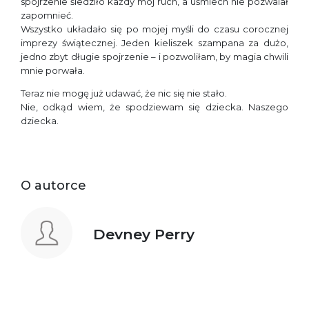
spojrzenie śledziło każdy mój ruch, a uśmiech nie pozwalał
zapomnieć.
Wszystko układało się po mojej myśli do czasu corocznej
imprezy świątecznej. Jeden kieliszek szampana za dużo,
jedno zbyt długie spojrzenie – i pozwoliłam, by magia chwili
mnie porwała.
Teraz nie mogę już udawać, że nic się nie stało.
Nie, odkąd wiem, że spodziewam się dziecka. Naszego
dziecka.
O autorce
Devney Perry