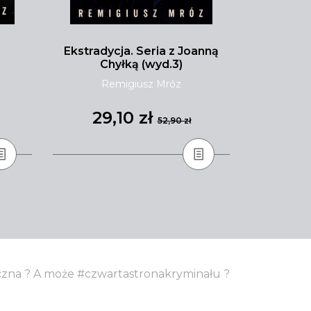
Ekstradycja. Seria z Joanną
Malibu pł
Chyłką (wyd.3)
Remigiusz Mróz
Tay
29,10 zł
31
52,90 zł
yczna ? A może #czwartastronakryminału ?