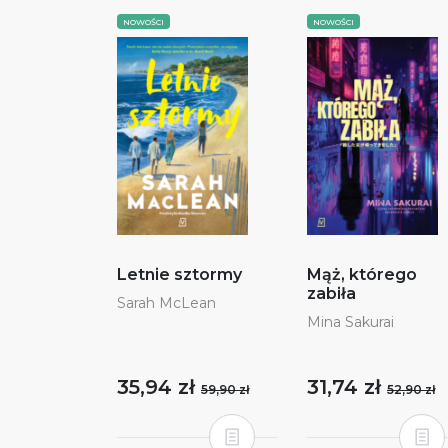
NOWOŚCI
NOWOŚCI
Letnie sztormy
Mąż, którego
zabiła
Sarah McLean
Mina Sakurai
35,94 zł
31,74 zł
59,90 zł
52,90 zł