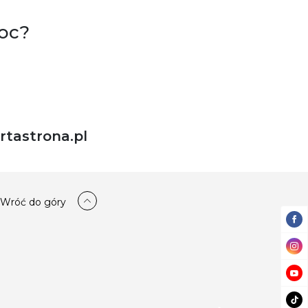
oc?
tastrona.pl
Wróć do góry