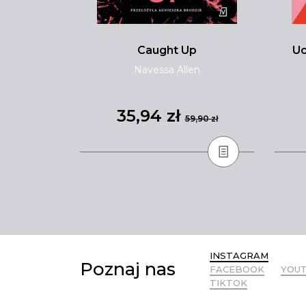
i
Caught Up
Uc
ewska
Navessa Allen
35,94 zł
,90 zł
59,90 zł
INSTAGRAM
Poznaj nas
FACEBOOK
YOU
TIKTOK