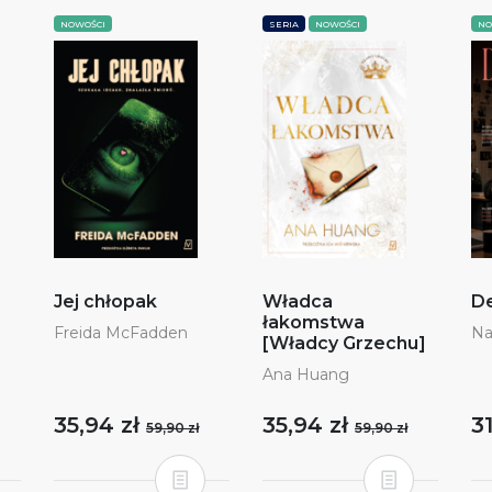
NOWOŚCI
SERIA
NOWOŚCI
NO
Jej chłopak
Władca
De
łakomstwa
Freida McFadden
Na
[Władcy Grzechu]
Ana Huang
35,94 zł
35,94 zł
3
59,90 zł
59,90 zł