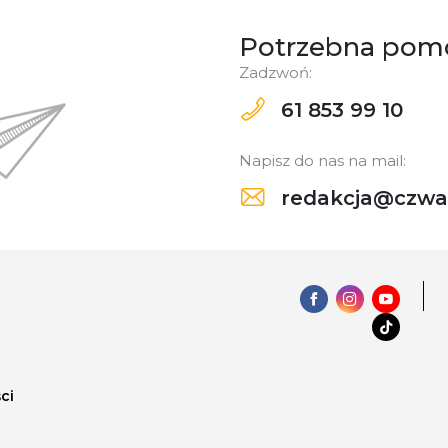
Potrzebna pom
Zadzwoń:
61 853 99 10
Napisz do nas na mail:
redakcja@czwar
ci