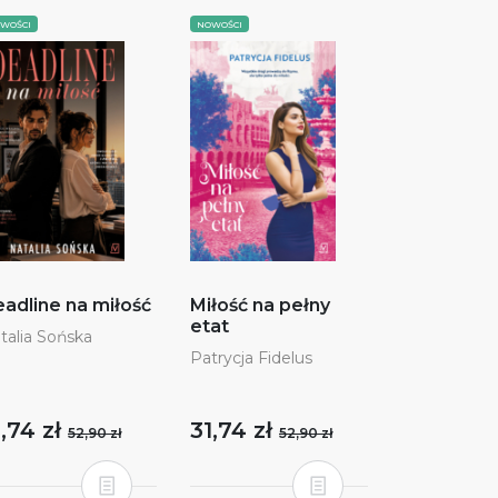
WOŚCI
NOWOŚCI
adline na miłość
Miłość na pełny
etat
talia Sońska
Patrycja Fidelus
1,74 zł
31,74 zł
52,90 zł
52,90 zł