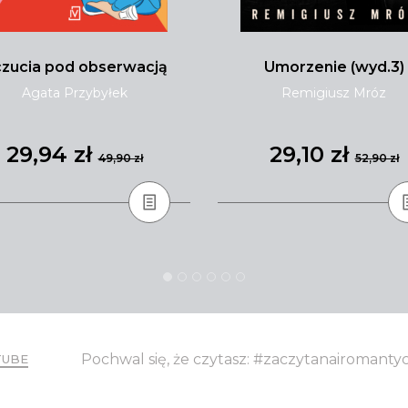
zucia pod obserwacją
Umorzenie (wyd.3)
Agata Przybyłek
Remigiusz Mróz
29,94 zł
29,10 zł
49,90 zł
52,90 zł
Pochwal się, że czytasz: #zaczytanairomant
TUBE