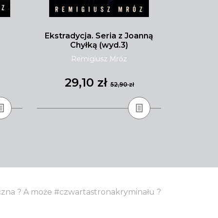
Ekstradycja. Seria z Joanną
Malibu pł
Chyłką (wyd.3)
Remigiusz Mróz
Tay
29,10 zł
31
52,90 zł
yczna ? A może #czwartastronakryminału ?