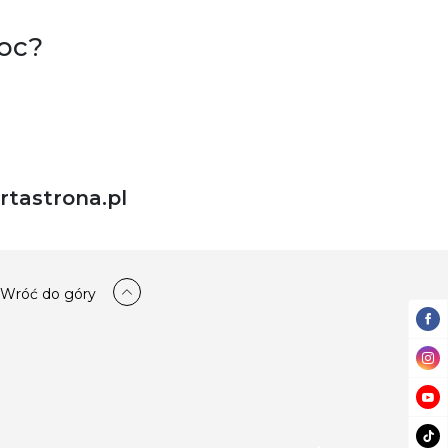
oc?
tastrona.pl
Wróć do góry