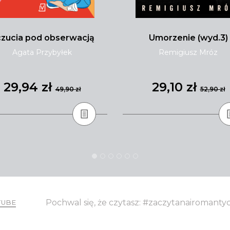
zucia pod obserwacją
Umorzenie (wyd.3)
Agata Przybyłek
Remigiusz Mróz
29,94 zł
29,10 zł
49,90 zł
52,90 zł
Pochwal się, że czytasz: #zaczytanairomant
TUBE