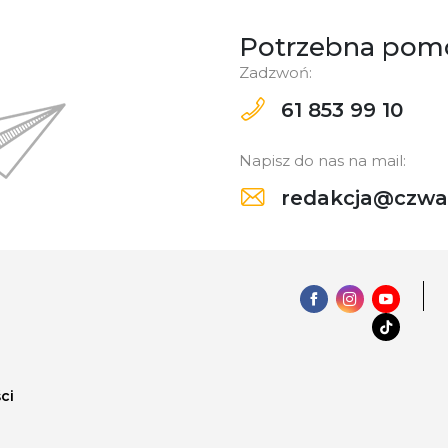
Potrzebna pom
Zadzwoń:
61 853 99 10
Napisz do nas na mail:
redakcja@czwar
ci