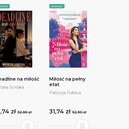
WOŚCI
NOWOŚCI
adline na miłość
Miłość na pełny
etat
talia Sońska
Patrycja Fidelus
1,74 zł
31,74 zł
52,90 zł
52,90 zł