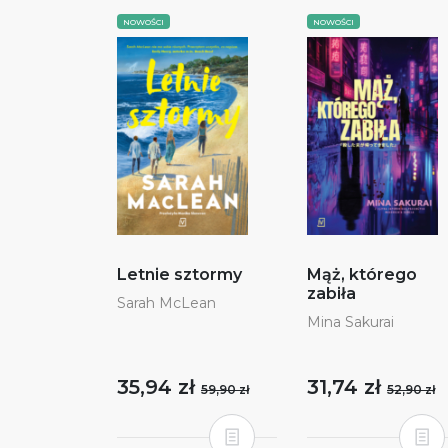
NOWOŚCI
NOWOŚCI
Letnie sztormy
Mąż, którego
zabiła
Sarah McLean
Mina Sakurai
35,94 zł
31,74 zł
59,90 zł
52,90 zł