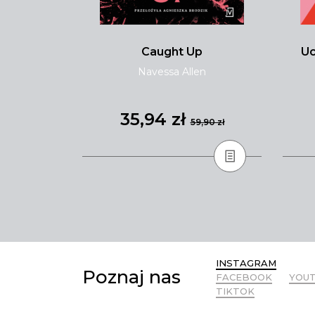
i
Caught Up
Uc
ewska
Navessa Allen
35,94 zł
,90 zł
59,90 zł
INSTAGRAM
Poznaj nas
FACEBOOK
YOU
TIKTOK