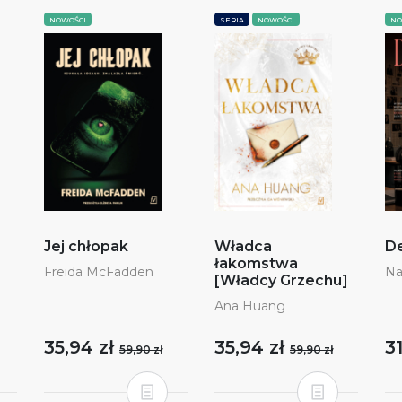
NOWOŚCI
SERIA
NOWOŚCI
NO
Jej chłopak
Władca
De
łakomstwa
Freida McFadden
Na
[Władcy Grzechu]
Ana Huang
35,94 zł
35,94 zł
3
59,90 zł
59,90 zł