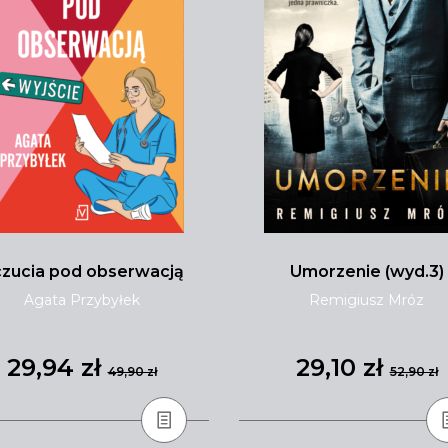
zucia pod obserwacją
Umorzenie (wyd.3)
Agata Przybyłek
Remigiusz Mróz
29,94 zł
29,10 zł
49,90 zł
52,90 zł