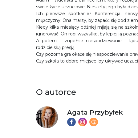
Adam – wuefista z uśmiechem, który rozbraja
swoje życie uczuciowe. Niestety jego była dzi
Ich pierwsze spotkanie? Konferencja, ner
mężczyzny. Ona marzy, by zapaść się pod ziemi
Kiedy kilka miesięcy później mijają się na szko
ignorować. On robi wszystko, by lepiej ją poznać
A potem – zupełnie niespodziewanie – ląd
rodzicielską presją.
Czy pozorna gra okaże się niespodziewanie pr
Czy szkoła to dobre miejsce, by ukrywać uczuci
O autorce
Agata Przybyłek