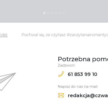
Pochwal się, że czytasz: #zaczytanairomant
TUBE
Potrzebna pom
Zadzwoń:
61 853 99 10
Napisz do nas na mail:
redakcja@czwar