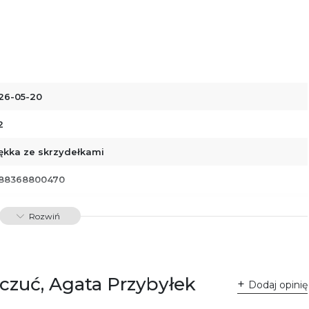
26-05-20
2
ękka ze skrzydełkami
88368800470
01131
Rozwiń
uczuć, Agata Przybyłek
Dodaj opinię