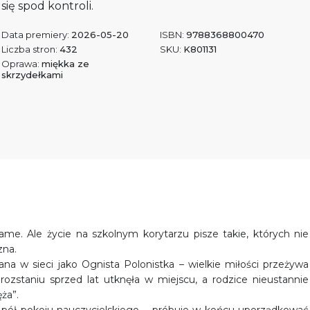
się spod kontroli.
Data premiery:
2026-05-20
ISBN:
9788368800470
Liczba stron:
432
SKU:
K801131
Oprawa:
miękka ze
skrzydełkami
same. Ale życie na szkolnym korytarzu pisze takie, których nie
zna.
na w sieci jako Ognista Polonistka – wielkie miłości przeżywa
ozstaniu sprzed lat utknęła w miejscu, a rodzice nieustannie
ża”.