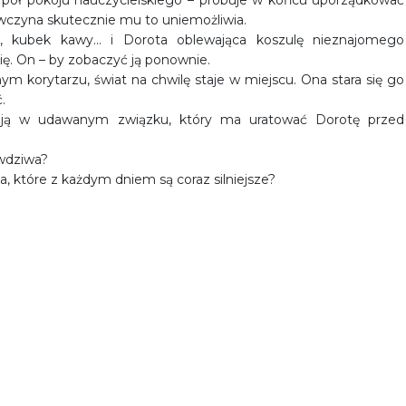
 pół pokoju nauczycielskiego – próbuje w końcu uporządkować
ewczyna skutecznie mu to uniemożliwia.
wy, kubek kawy… i Dorota oblewająca koszulę nieznajomego
ę. On – by zobaczyć ją ponownie.
lnym korytarzu, świat na chwilę staje w miejscu. Ona stara się go
.
ują w udawanym związku, który ma uratować Dorotę przed
awdziwa?
a, które z każdym dniem są coraz silniejsze?