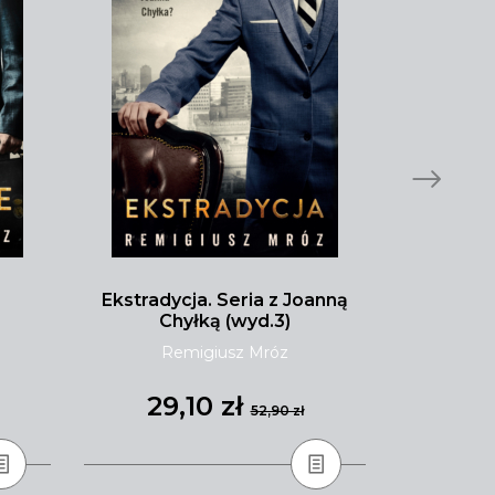
Ekstradycja. Seria z Joanną
Malibu pł
Chyłką (wyd.3)
Remigiusz Mróz
Tay
29,10 zł
31
52,90 zł