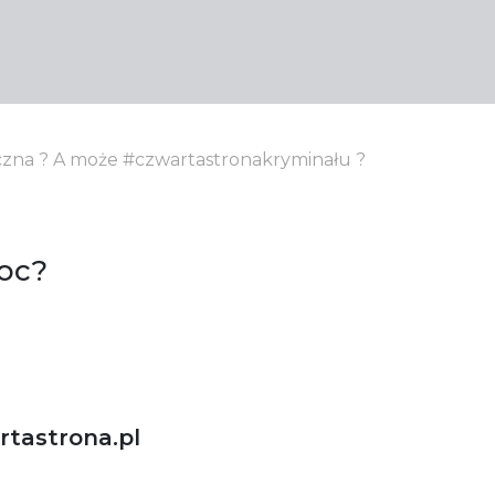
yczna ? A może #czwartastronakryminału ?
oc?
tastrona.pl