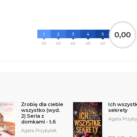
0,00
1
2
3
4
5
x0
x0
x0
x0
x0
Zrobię dla ciebie
Ich wszyst
wszystko (wyd.
sekrety
2) Seria z
Agata Przyby
domkami - t.6
Agata Przybyłek