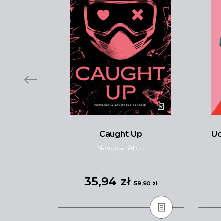
i
Caught Up
Uc
ewska
Navessa Allen
35,94 zł
,90 zł
59,90 zł