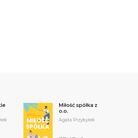
kie
Miłość spółka z
o.o.
łek
Agata Przybyłek