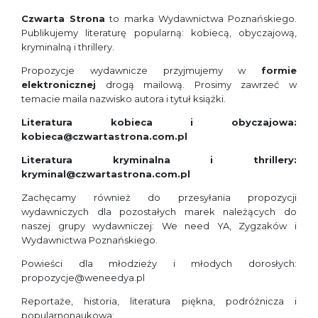
Czwarta Strona
to marka Wydawnictwa Poznańskiego.
Publikujemy literaturę popularną: kobiecą, obyczajową,
kryminalną i thrillery.
Propozycje wydawnicze przyjmujemy w
formie
elektronicznej
drogą mailową. Prosimy zawrzeć w
temacie maila nazwisko autora i tytuł książki.
Literatura kobieca i obyczajowa:
kobieca@czwartastrona.com.pl
Literatura kryminalna i thrillery:
kryminal@czwartastrona.com.pl
Zachęcamy również do przesyłania propozycji
wydawniczych dla pozostałych marek należących do
naszej grupy wydawniczej: We need YA, Zygzaków i
Wydawnictwa Poznańskiego.
Powieści dla młodzieży i młodych dorosłych:
propozycje@weneedya.pl
Reportaże, historia, literatura piękna, podróżnicza i
popularnonaukowa: