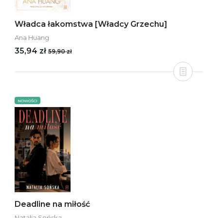
Władca łakomstwa [Władcy Grzechu]
Ana Huang
35,94 zł
59,90 zł
NOWOŚCI
Deadline na miłość
Natalia Sońska