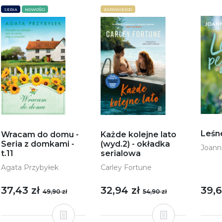
SERIA
NOWOŚCI
ZAPOWIEDZI
Leśn
Wracam do domu -
Każde kolejne lato
Seria z domkami -
(wyd.2) - okładka
Joann
t.11
serialowa
Agata Przybyłek
Carley Fortune
37,43 zł
32,94 zł
39,6
49,90 zł
54,90 zł