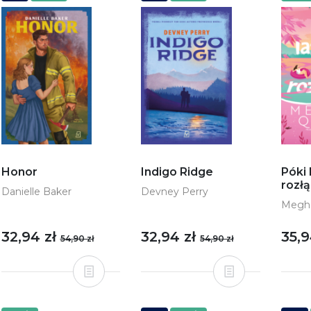
Honor
Indigo Ridge
Póki 
rozł
Danielle Baker
Devney Perry
Megh
32,94 zł
32,94 zł
35,9
54,90 zł
54,90 zł