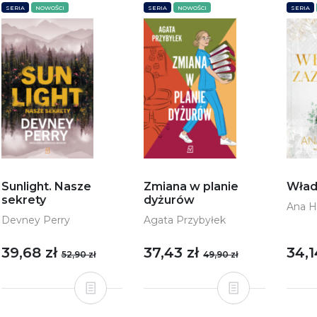
SERIA
NOWOŚCI
SERIA
NOWOŚCI
SERIA
Sunlight. Nasze
Zmiana w planie
Wład
sekrety
dyżurów
Ana 
Devney Perry
Agata Przybyłek
39,68 zł
37,43 zł
34,1
52,90 zł
49,90 zł