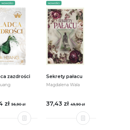
NOWOŚCI
NOWOŚCI
ca zazdrości
Sekrety pałacu
Huang
Magdalena Wala
4 zł
37,43 zł
56,90 zł
49,90 zł