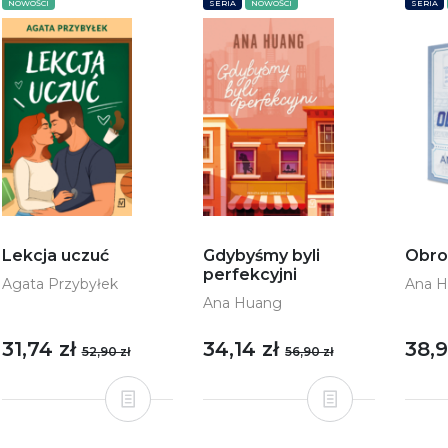
NOWOŚCI
SERIA
NOWOŚCI
SERIA
Obro
Lekcja uczuć
Gdybyśmy byli
perfekcyjni
Ana 
Agata Przybyłek
Ana Huang
38,
31,74 zł
34,14 zł
52,90 zł
56,90 zł