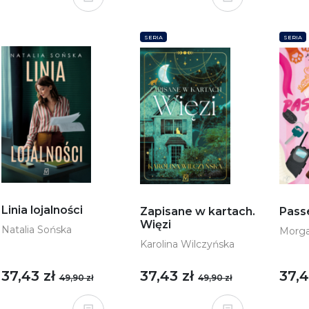
SERIA
SERIA
Linia lojalności
Zapisane w kartach.
Pass
Więzi
Natalia Sońska
Morga
Karolina Wilczyńska
37,43 zł
37,43 zł
37,4
49,90 zł
49,90 zł