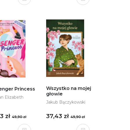
Wszystko na mojej
enger Princess
głowie
n Elizabeth
Jakub Bączykowski
3 zł
37,43 zł
49,90 zł
49,90 zł