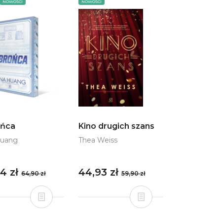
NOWOŚCI
NOWOŚCI
ńca
Kino drugich szans
Huang
Thea Weiss
94 zł
44,93 zł
64,90 zł
59,90 zł