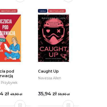
BESTSELLERY
SERIA
BESTSELLERY
Caught Up
cia pod
rwacją
Navessa Allen
 Przybyłek
35,94 zł
94 zł
59,90 zł
49,90 zł