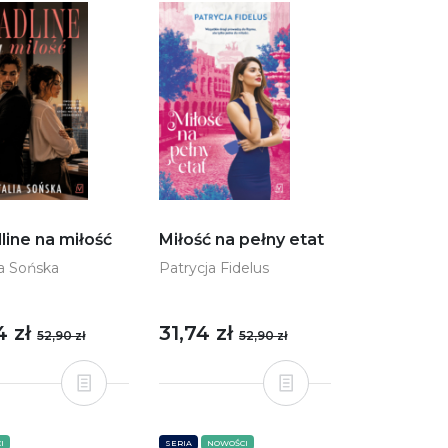
line na miłość
Miłość na pełny etat
ia Sońska
Patrycja Fidelus
4 zł
31,74 zł
52,90 zł
52,90 zł
I
SERIA
NOWOŚCI