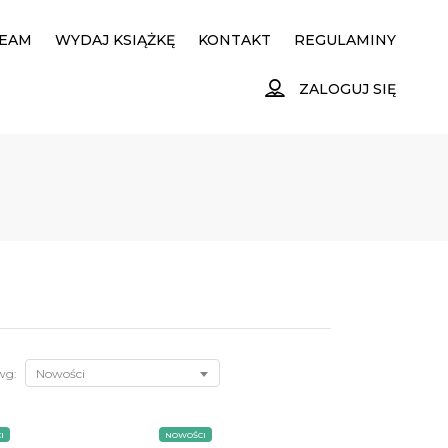
EAM
WYDAJ KSIĄŻKĘ
KONTAKT
REGULAMINY
ZALOGUJ SIĘ
wg:
Nowości
I
NOWOŚCI