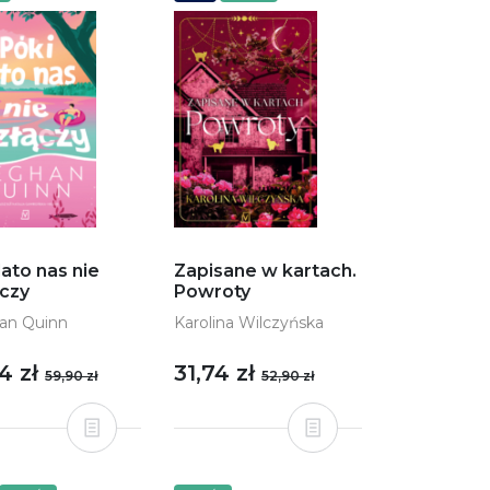
lato nas nie
Zapisane w kartach.
ączy
Powroty
an Quinn
Karolina Wilczyńska
4 zł
31,74 zł
59,90 zł
52,90 zł