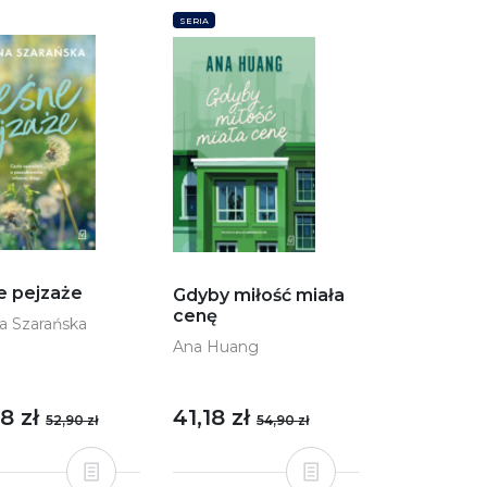
SERIA
e pejzaże
Gdyby miłość miała
cenę
a Szarańska
Ana Huang
8 zł
41,18 zł
52,90 zł
54,90 zł