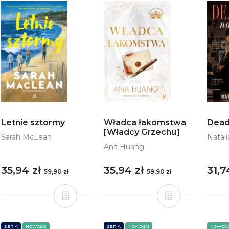
Letnie sztormy
Władca łakomstwa
Dead
[Władcy Grzechu]
Sarah McLean
Natal
Ana Huang
35,94 zł
35,94 zł
31,7
59,90 zł
59,90 zł
SERIA
NOWOŚCI
SERIA
NOWOŚCI
NOWOŚC