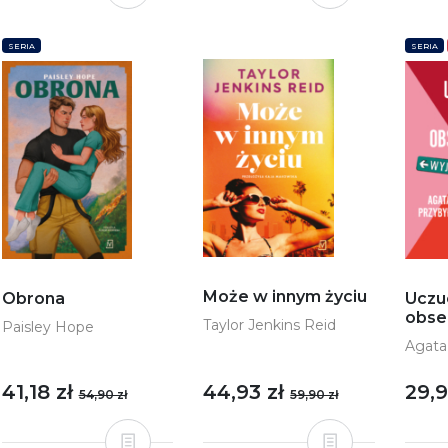
SERIA
SERIA
Może w innym życiu
Obrona
Uczu
obse
Taylor Jenkins Reid
Paisley Hope
Agata
41,18 zł
44,93 zł
29,
54,90 zł
59,90 zł