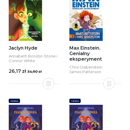
Jaclyn Hyde
Max Einstein.
Genialny
Annabeth Bondor-Stone i
eksperyment
Connor White
Chris Grabenstein
26,17 zł
34,90 zł
James Patterson
SERIA
SERIA