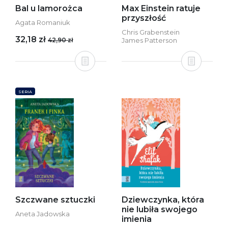
Bal u lamorożca
Max Einstein ratuje
przyszłość
Agata Romaniuk
Chris Grabenstein
32,18 zł
42,90 zł
James Patterson
SERIA
Szczwane sztuczki
Dziewczynka, która
nie lubiła swojego
Aneta Jadowska
imienia