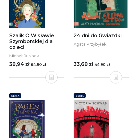
Szalik O Wisławie
24 dni do Gwiazdki
Szymborskiej dla
Agata Przybyłek
dzieci
Michał Rusinek
38,94 zł
33,68 zł
64,90 zł
44,90 zł
SERIA
SERIA