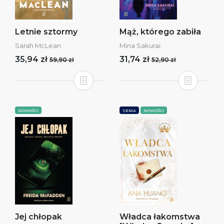
Letnie sztormy
Mąż, którego zabiła
Sarah McLean
Mina Sakurai
35,94 zł
31,74 zł
59,90 zł
52,90 zł
NOWOŚCI
SERIA
NOWOŚCI
Jej chłopak
Władca łakomstwa