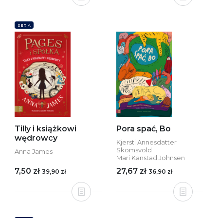
SERIA
Tilly i książkowi
Pora spać, Bo
wędrowcy
Kjersti Annesdatter
Skomsvold
Anna James
Mari Kanstad Johnsen
7,50 zł
27,67 zł
39,90 zł
36,90 zł