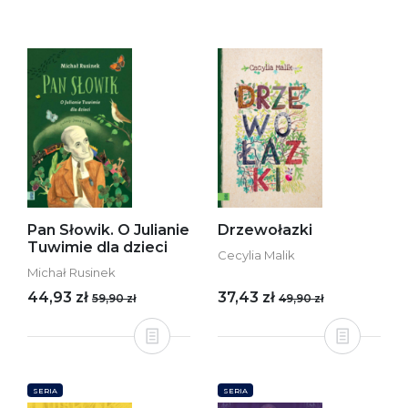
Pan Słowik. O Julianie
Drzewołazki
Tuwimie dla dzieci
Cecylia Malik
Michał Rusinek
44,93 zł
37,43 zł
59,90 zł
49,90 zł
SERIA
SERIA