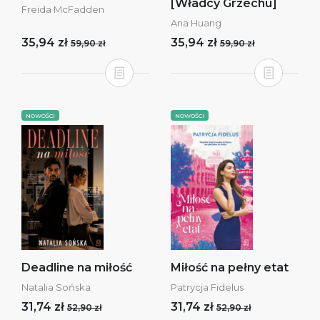
[Władcy Grzechu]
Freida McFadden
Ana Huang
35,94 zł
35,94 zł
59,90 zł
59,90 zł
NOWOŚCI
NOWOŚCI
Deadline na miłość
Miłość na pełny etat
Natalia Sońska
Patrycja Fidelus
31,74 zł
31,74 zł
52,90 zł
52,90 zł