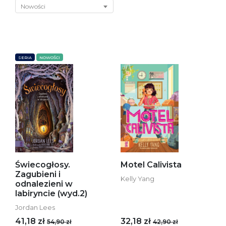
Nowości
SERIA
NOWOŚCI
Świecogłosy.
Motel Calivista
Zagubieni i
Kelly Yang
odnalezieni w
labiryncie (wyd.2)
Jordan Lees
41,18 zł
32,18 zł
54,90 zł
42,90 zł