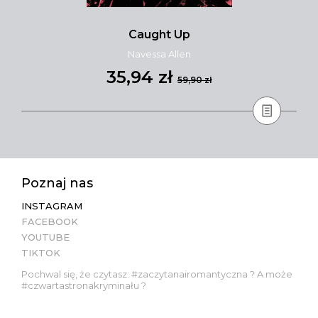
Caught Up
Navessa Allen
35,94 zł
59,90 zł
Poznaj nas
INSTAGRAM
FACEBOOK
YOUTUBE
TIKTOK
Pochwal się, że czytasz: #zaczytanairomantyczna ? A może
#czwartastronakryminału ?