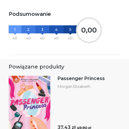
Podsumowanie
0,00
1
2
3
4
5
x0
x0
x0
x0
x0
Powiązane produkty
Passenger Princess
Morgan Elizabeth
37,43 zł
49,90 zł