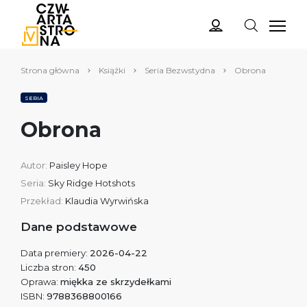
Strona główna
Książki
Seria Bezwstydna
Obrona
SERIA
Obrona
Autor:
Paisley Hope
Seria:
Sky Ridge Hotshots
Przekład:
Klaudia Wyrwińska
Dane podstawowe
Data premiery:
2026-04-22
Liczba stron:
450
Oprawa:
miękka ze skrzydełkami
ISBN:
9788368800166