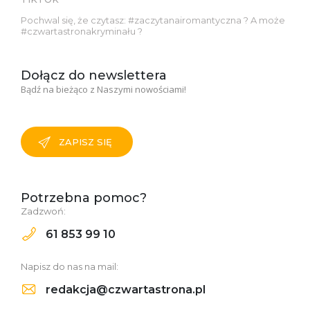
Pochwal się, że czytasz: #zaczytanairomantyczna ? A może
#czwartastronakryminału ?
Dołącz do newslettera
Bądź na bieżąco z Naszymi nowościami!
ZAPISZ SIĘ
Potrzebna pomoc?
Zadzwoń:
61 853 99 10
Napisz do nas na mail:
redakcja@czwartastrona.pl