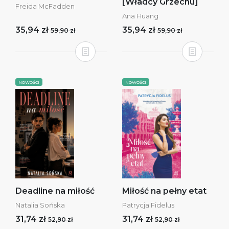
[Władcy Grzechu]
Freida McFadden
Ana Huang
35,94 zł
35,94 zł
59,90 zł
59,90 zł
NOWOŚCI
NOWOŚCI
Deadline na miłość
Miłość na pełny etat
Natalia Sońska
Patrycja Fidelus
31,74 zł
31,74 zł
52,90 zł
52,90 zł