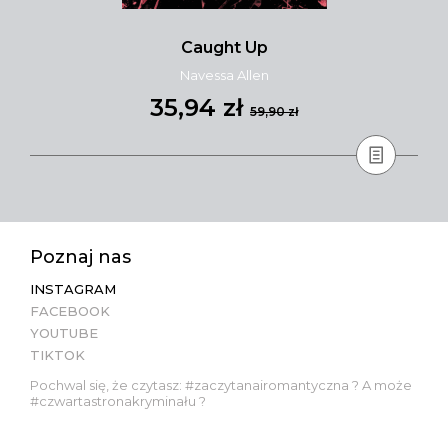
Caught Up
Navessa Allen
35,94 zł
59,90 zł
Poznaj nas
INSTAGRAM
FACEBOOK
YOUTUBE
TIKTOK
Pochwal się, że czytasz: #zaczytanairomantyczna ? A może
#czwartastronakryminału ?