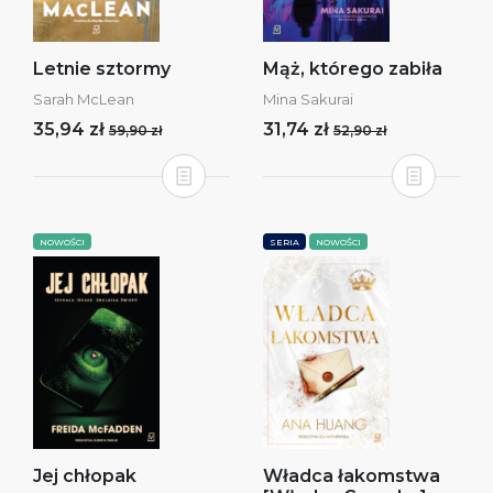
Letnie sztormy
Mąż, którego zabiła
Sarah McLean
Mina Sakurai
35,94 zł
31,74 zł
59,90 zł
52,90 zł
NOWOŚCI
SERIA
NOWOŚCI
Jej chłopak
Władca łakomstwa