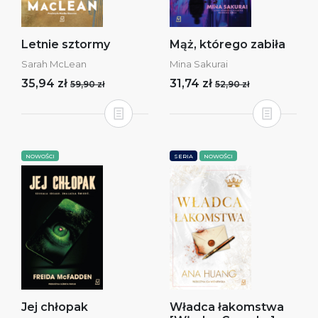
Letnie sztormy
Mąż, którego zabiła
Sarah McLean
Mina Sakurai
35,94 zł
31,74 zł
59,90 zł
52,90 zł
NOWOŚCI
SERIA
NOWOŚCI
Jej chłopak
Władca łakomstwa