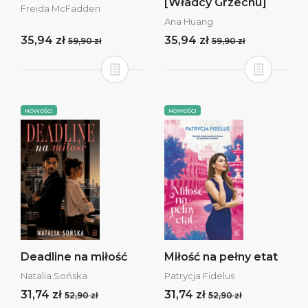
[Władcy Grzechu]
Freida McFadden
Ana Huang
35,94 zł
35,94 zł
59,90 zł
59,90 zł
NOWOŚCI
NOWOŚCI
Deadline na miłość
Miłość na pełny etat
Natalia Sońska
Patrycja Fidelus
31,74 zł
31,74 zł
52,90 zł
52,90 zł