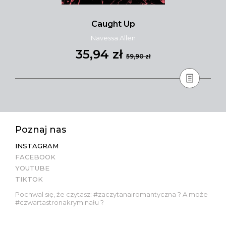
Caught Up
Navessa Allen
35,94 zł
59,90 zł
Poznaj nas
INSTAGRAM
FACEBOOK
YOUTUBE
TIKTOK
Pochwal się, że czytasz: #zaczytanairomantyczna ? A może
#czwartastronakryminału ?