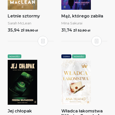
Letnie sztormy
Mąż, którego zabiła
Sarah McLean
Mina Sakurai
35,94 zł
31,74 zł
59,90 zł
52,90 zł
NOWOŚCI
SERIA
NOWOŚCI
Jej chłopak
Władca łakomstwa