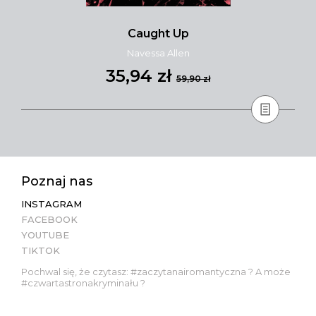
Caught Up
Navessa Allen
35,94 zł
59,90 zł
Poznaj nas
INSTAGRAM
FACEBOOK
YOUTUBE
TIKTOK
Pochwal się, że czytasz: #zaczytanairomantyczna ? A może
#czwartastronakryminału ?