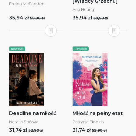
[Władcy Grzechu]
Freida McFadden
Ana Huang
35,94 zł
35,94 zł
59,90 zł
59,90 zł
NOWOŚCI
NOWOŚCI
Deadline na miłość
Miłość na pełny etat
Natalia Sońska
Patrycja Fidelus
31,74 zł
31,74 zł
52,90 zł
52,90 zł