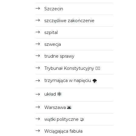
Szczecin
szczęśliwe zakończenie
szpital
szwecja
trudne sprawy
Trybunał Konstytucyjny 👩‍⚖️
trzymająca w napięciu 🌪
układ 🕸
Warszawa 🌆
wątki polityczne 🤝
Wciągająca fabuła