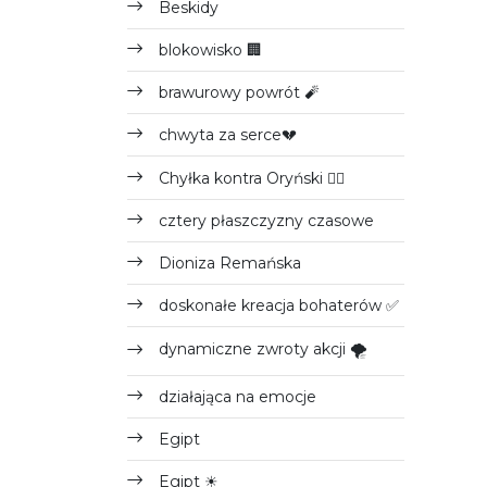
Beskidy
blokowisko 🏢
brawurowy powrót 🧨
chwyta za serce💔
Chyłka kontra Oryński 👩‍⚖️
cztery płaszczyzny czasowe
Dioniza Remańska
doskonałe kreacja bohaterów ✅
dynamiczne zwroty akcji 🌪
działająca na emocje
Egipt
Egipt ☀