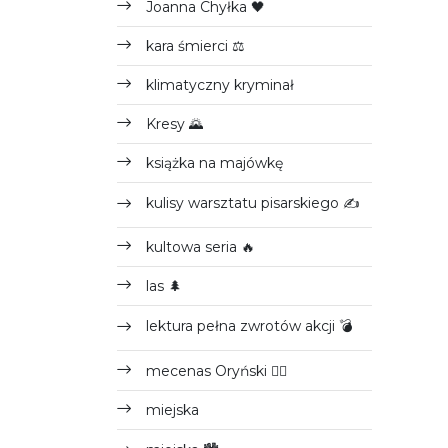
Joanna Chyłka 🖤
kara śmierci ⚖
klimatyczny kryminał
Kresy 🌄
książka na majówkę
kulisy warsztatu pisarskiego ✍
kultowa seria 🔥
las 🌲
lektura pełna zwrotów akcji 💣
mecenas Oryński 👨‍⚖️
miejska