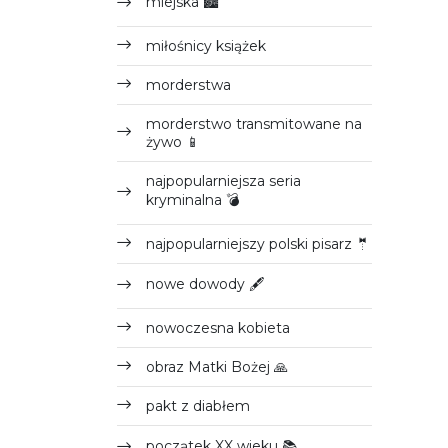
miejska 🏙
miłośnicy książek
morderstwa
morderstwo transmitowane na
żywo 📱
najpopularniejsza seria
kryminalna 💣
najpopularniejszy polski pisarz 🤵
nowe dowody 🖋
nowoczesna kobieta
obraz Matki Bożej 🙏
pakt z diabłem
początek XX wieku 📚