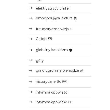
elektryzujący thriller
emocjonująca lektura 📚
futurystyczna wizja ✨
Galicja 🗺
globalny kataklizm 🌪
góry
gra o ogromne pieniądze 💰
historyczne tło 🗺
intymna opowieść
intymna opowieść 🧍‍♀️