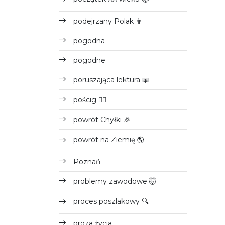
podejrzany Polak 👨
pogodna
pogodne
poruszająca lektura 📖
pościg 🏃‍♂️
powrót Chyłki 🎉
powrót na Ziemię 🌎
Poznań
problemy zawodowe 🤯
proces poszlakowy 🔍
proza życia