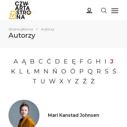
Strona główna
Autorzy
Autorzy
A
Ą
B
C
Ć
D
E
Ę
F
G
H
I
J
K
L
Ł
M
N
Ń
O
Ó
P
Q
R
S
Ś
T
U
W
X
Y
Z
Ź
Ż
Mari Kanstad Johnsen