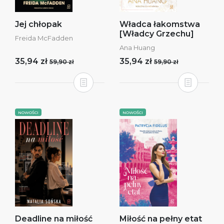
Jej chłopak
Władca łakomstwa
[Władcy Grzechu]
Freida McFadden
Ana Huang
35,94 zł
35,94 zł
59,90 zł
59,90 zł
NOWOŚCI
NOWOŚCI
Deadline na miłość
Miłość na pełny etat