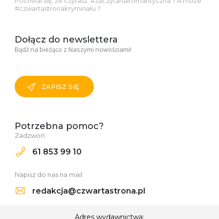
Pochwal się, że czytasz: #zaczytanairomantyczna ? A może
#czwartastronakryminału ?
Dołącz do newslettera
Bądź na bieżąco z Naszymi nowościami!
ZAPISZ SIĘ
Potrzebna pomoc?
Zadzwoń:
61 853 99 10
Napisz do nas na mail:
redakcja@czwartastrona.pl
Adres wydawnictwa: