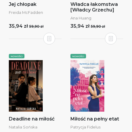
Jej chłopak
Władca łakomstwa
[Władcy Grzechu]
Freida McFadden
Ana Huang
35,94 zł
35,94 zł
59,90 zł
59,90 zł
NOWOŚCI
NOWOŚCI
Deadline na miłość
Miłość na pełny etat
Natalia Sońska
Patrycja Fidelus