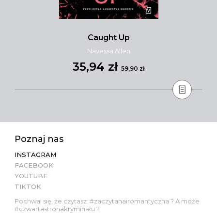
Caught Up
Navessa Allen
35,94 zł
59,90 zł
Poznaj nas
INSTAGRAM
FACEBOOK
YOUTUBE
TIKTOK
Pochwal się, że czytasz: #zaczytanairomantyczna ? A może
#czwartastronakryminału ?