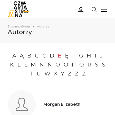
Strona główna
Autorzy
Autorzy
A
Ą
B
C
Ć
D
E
Ę
F
G
H
I
J
K
L
Ł
M
N
Ń
O
Ó
P
Q
R
S
Ś
T
U
W
X
Y
Z
Ź
Ż
Morgan Elizabeth