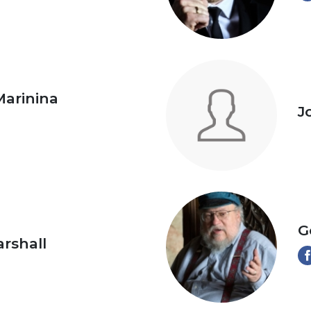
Marinina
J
G
arshall