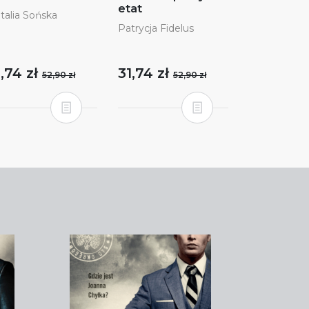
etat
talia Sońska
Patrycja Fidelus
1,74 zł
31,74 zł
52,90 zł
52,90 zł