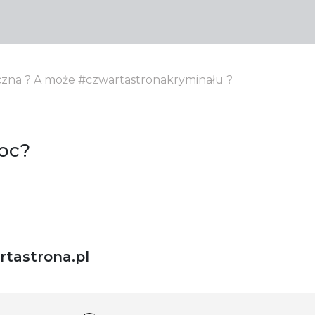
yczna ? A może #czwartastronakryminału ?
oc?
tastrona.pl