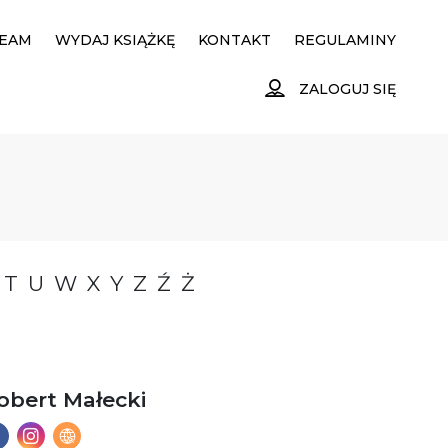
EAM
WYDAJ KSIĄŻKĘ
KONTAKT
REGULAMINY
ZALOGUJ SIĘ
T
U
W
X
Y
Z
Ź
Ż
obert Małecki