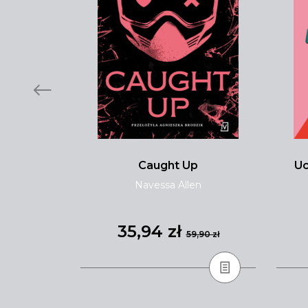
i
Caught Up
Uc
ewska
Navessa Allen
35,94 zł
,90 zł
59,90 zł