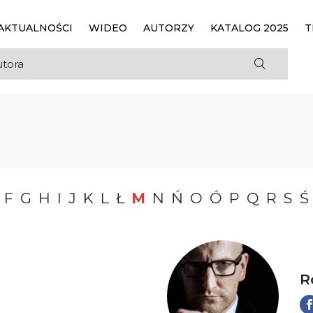
AKTUALNOŚCI
WIDEO
AUTORZY
KATALOG 2025
T
F
G
H
I
J
K
L
Ł
M
N
Ń
O
Ó
P
Q
R
S
Ś
R