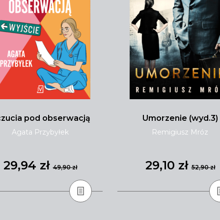
zucia pod obserwacją
Umorzenie (wyd.3)
Agata Przybyłek
Remigiusz Mróz
29,94 zł
29,10 zł
49,90 zł
52,90 zł