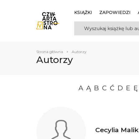
KSIĄŻKI
ZAPOWIEDZI
Strona główna
Autorzy
Autorzy
A
Ą
B
C
Ć
D
E
Ę
Cecylia Malik