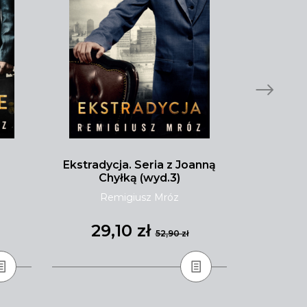
Ekstradycja. Seria z Joanną
Malibu pł
Chyłką (wyd.3)
Remigiusz Mróz
Tay
29,10 zł
31
52,90 zł