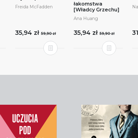
łakomstwa
Freida McFadden
Na
[Władcy Grzechu]
Ana Huang
35,94 zł
35,94 zł
3
59,90 zł
59,90 zł