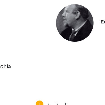
E
thia
1
2
3