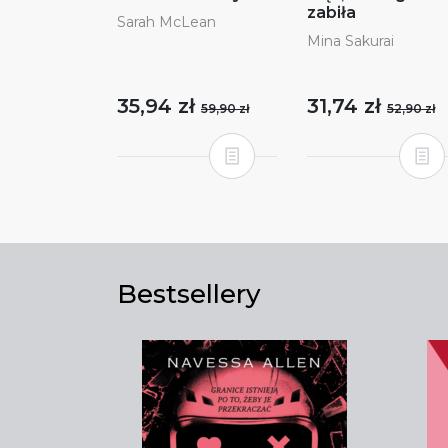
zabiła
Sarah McLean
Mina Sakurai
35,94 zł
31,74 zł
59,90 zł
52,90 zł
Bestsellery