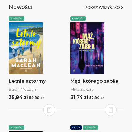
Nowości
POKAŻ WSZYSTKO
NOWOŚCI
NOWOŚCI
Letnie sztormy
Mąż, którego zabiła
Sarah McLean
Mina Sakurai
35,94 zł
31,74 zł
59,90 zł
52,90 zł
NOWOŚCI
SERIA
NOWOŚCI