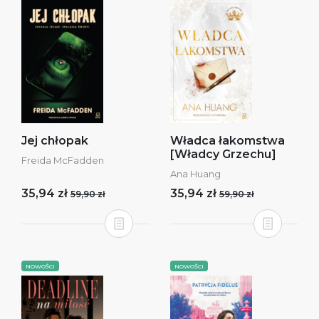
Jej chłopak
Władca łakomstwa
[Władcy Grzechu]
Freida McFadden
Ana Huang
35,94 zł
35,94 zł
59,90 zł
59,90 zł
NOWOŚCI
NOWOŚCI