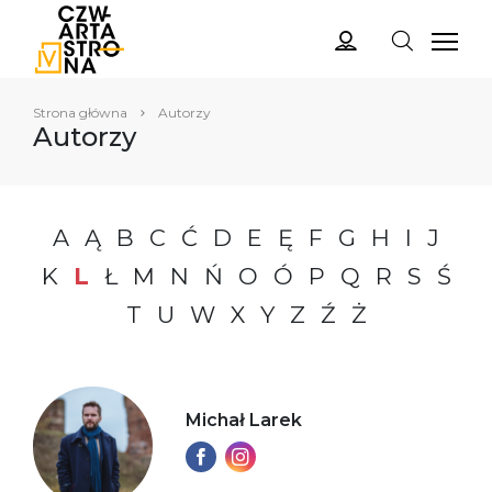
Strona główna
Autorzy
Autorzy
A
Ą
B
C
Ć
D
E
Ę
F
G
H
I
J
K
L
Ł
M
N
Ń
O
Ó
P
Q
R
S
Ś
T
U
W
X
Y
Z
Ź
Ż
Michał Larek