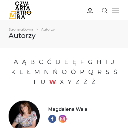
Strona główna
Autorzy
Autorzy
A
Ą
B
C
Ć
D
E
Ę
F
G
H
I
J
K
L
Ł
M
N
Ń
O
Ó
P
Q
R
S
Ś
T
U
W
X
Y
Z
Ź
Ż
Magdalena Wala