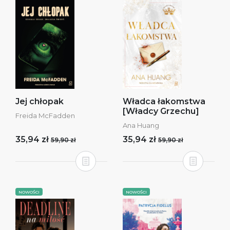
Jej chłopak
Władca łakomstwa
[Władcy Grzechu]
Freida McFadden
Ana Huang
35,94 zł
35,94 zł
59,90 zł
59,90 zł
NOWOŚCI
NOWOŚCI