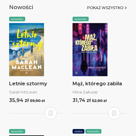
Nowości
POKAŻ WSZYSTKO
NOWOŚCI
NOWOŚCI
Letnie sztormy
Mąż, którego zabiła
Sarah McLean
Mina Sakurai
35,94 zł
31,74 zł
59,90 zł
52,90 zł
NOWOŚCI
SERIA
NOWOŚCI