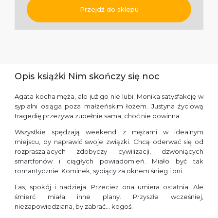
Przejdź do sklepu
Opis książki Nim skończy się noc
Agata kocha męża, ale już go nie lubi. Monika satysfakcję w
sypialni osiąga poza małżeńskim łożem. Justyna życiową
tragedię przeżywa zupełnie sama, choć nie powinna.
Wszystkie spędzają weekend z mężami w idealnym
miejscu, by naprawić swoje związki. Chcą oderwać się od
rozpraszających zdobyczy cywilizacji, dzwoniących
smartfonów i ciągłych powiadomień. Miało być tak
romantycznie. Kominek, sypiący za oknem śnieg i oni.
Las, spokój i nadzieja. Przecież ona umiera ostatnia. Ale
śmierć miała inne plany. Przyszła wcześniej,
niezapowiedziana, by zabrać… kogoś.