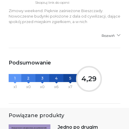
Skopiuj link do opinii
Zimowy weekend. Pięknie zaśnieżone Bieszczady.
Nowoczesne budynki położone z dala od cywilizacji, dające
spokój przed miejskim zgiełkiem, a w nich
Rozwiń
Podsumowanie
4,29
1
2
3
4
5
x1
x0
x0
x6
x7
Powiązane produkty
Jedno po drugim