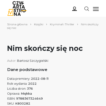
Strona główna
Książki
Kryminał i Thriller
Nim skończy
się noc
Nim skończy się noc
Autor:
Bartosz Szczygielski
Dane podstawowe
Data premiery:
2022-08-11
Rok wydania:
2022
Liczba stron:
376
Oprawa:
Miękka
ISBN:
9788367324649
SKU:
K800282