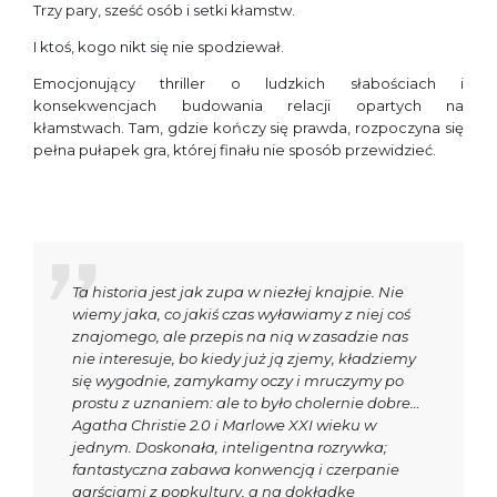
Trzy pary, sześć osób i setki kłamstw.
I ktoś, kogo nikt się nie spodziewał.
Emocjonujący thriller o ludzkich słabościach i
konsekwencjach budowania relacji opartych na
kłamstwach. Tam, gdzie kończy się prawda, rozpoczyna się
pełna pułapek gra, której finału nie sposób przewidzieć.
Ta historia jest jak zupa w niezłej knajpie. Nie
wiemy jaka, co jakiś czas wyławiamy z niej coś
znajomego, ale przepis na nią w zasadzie nas
nie interesuje, bo kiedy już ją zjemy, kładziemy
się wygodnie, zamykamy oczy i mruczymy po
prostu z uznaniem: ale to było cholernie dobre…
Agatha Christie 2.0 i Marlowe XXI wieku w
jednym. Doskonała, inteligentna rozrywka;
fantastyczna zabawa konwencją i czerpanie
garściami z popkultury, a na dokładkę