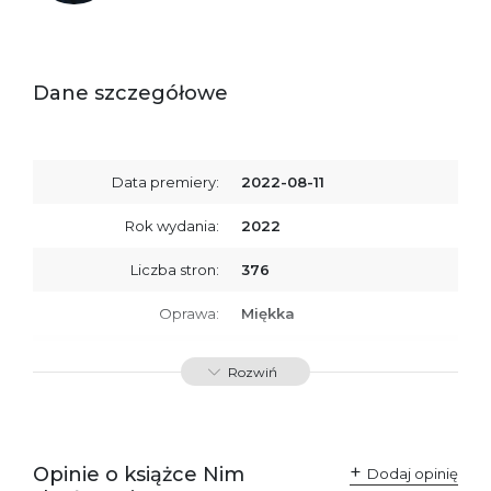
Dane szczegółowe
Data premiery:
2022-08-11
Rok wydania:
2022
Liczba stron:
376
Oprawa:
Miękka
ISBN
9788367324649
Rozwiń
SKU:
K800282
Opinie o książce Nim
Dodaj opinię