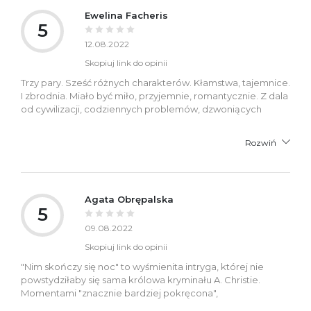
Ewelina Facheris
5
12.08.2022
Skopiuj link do opinii
Trzy pary. Sześć różnych charakterów. Kłamstwa, tajemnice.
I zbrodnia. Miało być miło, przyjemnie, romantycznie. Z dala
od cywilizacji, codziennych problemów, dzwoniących
Rozwiń
Agata Obrępalska
5
09.08.2022
Skopiuj link do opinii
"Nim skończy się noc" to wyśmienita intryga, której nie
powstydziłaby się sama królowa kryminału A. Christie.
Momentami "znacznie bardziej pokręcona",