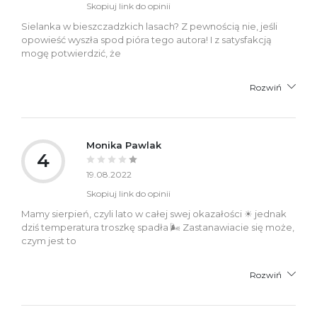
Skopiuj link do opinii
Sielanka w bieszczadzkich lasach? Z pewnością nie, jeśli
opowieść wyszła spod pióra tego autora! I z satysfakcją
mogę potwierdzić, że
Rozwiń
Monika Pawlak
4
19.08.2022
Skopiuj link do opinii
Mamy sierpień, czyli lato w całej swej okazałości ☀ jednak
dziś temperatura troszkę spadła 🌬 Zastanawiacie się może,
czym jest to
Rozwiń