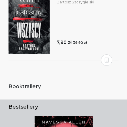
Bartosz Szczygielski
7,90 zł
39,90 zł
Booktrailery
Bestsellery