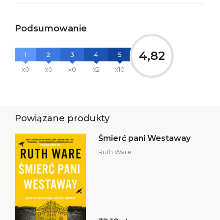
Podsumowanie
4,82
1
2
3
4
5
x0
x0
x0
x2
x10
Powiązane produkty
Śmierć pani Westaway
Ruth Ware