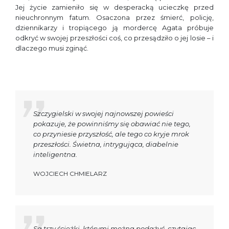
Jej życie zamieniło się w desperacką ucieczkę przed
nieuchronnym fatum. Osaczona przez śmierć, policję,
dziennikarzy i tropiącego ją mordercę Agata próbuje
odkryć w swojej przeszłości coś, co przesądziło o jej losie – i
dlaczego musi zginąć.
Szczygielski w swojej najnowszej powieści
pokazuje, że powinniśmy się obawiać nie tego,
co przyniesie przyszłość, ale tego co kryje mrok
przeszłości. Świetna, intrygująca, diabelnie
inteligentna.
WOJCIECH CHMIELARZ
Są trzy ścieżki, którymi można podążyć, czytając