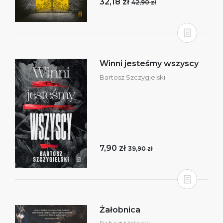
32,18 zł
42,90 zł
Winni jesteśmy wszyscy
Bartosz Szczygielski
7,90 zł
39,90 zł
Żałobnica