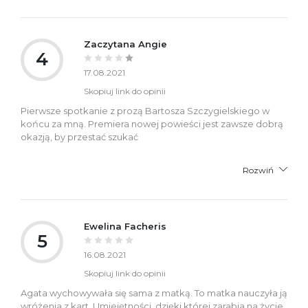
Zaczytana Angie
4
17.08.2021
Skopiuj link do opinii
Pierwsze spotkanie z prozą Bartosza Szczygielskiego w
końcu za mną. Premiera nowej powieści jest zawsze dobrą
okazją, by przestać szukać
Rozwiń
Ewelina Facheris
5
16.08.2021
Skopiuj link do opinii
Agata wychowywała się sama z matką. To matka nauczyła ją
wróżenia z kart. Umiejętności, dzięki której zarabia na życie.