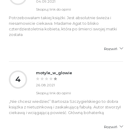
04.09.2021
Skopiuj link do opinii
Potrzebowałam takiej książki. Jest absolutnie świeża i
niesamowicie ciekawa. Madame Agat to blisko
czterdziestoletnia kobieta, która po śmierci swojej matki
została
Rozwiń
motyle_w_glowie
4
26.08.2021
Skopiuj link do opinii
„Nie chcesz wiedzieć” Bartosza Szczygielskiego to dobra
książka z nietuzinkową i zaskakującą fabułą. Autor stworzył
ciekawą i wciągającą powieść. Główną bohaterką
Rozwiń