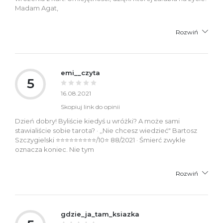
Madam Agat,
Rozwiń
emi__czyta
5
16.08.2021
Skopiuj link do opinii
Dzień dobry! Byliście kiedyś u wróżki? A może sami
stawialiście sobie tarota? · ,,Nie chcesz wiedzieć" Bartosz
Szczygielski ⭐⭐⭐⭐⭐⭐⭐⭐⭐/10⭐ 88/2021 · Śmierć zwykle
oznacza koniec. Nie tym
Rozwiń
gdzie_ja_tam_ksiazka