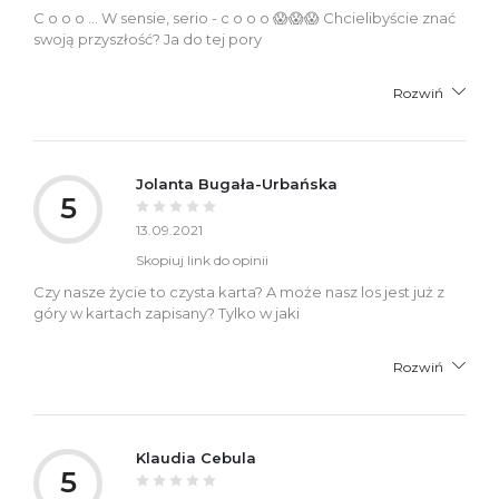
C o o o … W sensie, serio - c o o o 😱😱😱 Chcielibyście znać
swoją przyszłość? Ja do tej pory
Rozwiń
Jolanta Bugała-Urbańska
5
13.09.2021
Skopiuj link do opinii
Czy nasze życie to czysta karta? A może nasz los jest już z
góry w kartach zapisany? Tylko w jaki
Rozwiń
Klaudia Cebula
5