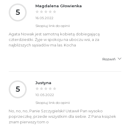
Magdalena Głowienka
5
16.05.2022
Skopiuj link do opinii
Agata Nowak jest samotną kobietą dobiegającą
czterdziestki. Żyje w spokoju na uboczu wsi, a za
najbliższych sąsiadów ma las. Kocha
Rozwiń
Justyna
5
10.05.2022
Skopiuj link do opinii
No, no, no, Panie Szczygielski! Ustawił Pan wysoko
poprzeczkę, przede wszystkim dla siebie. Z Pana książek
znam pierwszy tom o