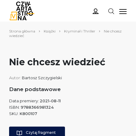
Strona główna
Książki
Kryminał i Thriller
Nie chcesz
wiedzieć
Nie chcesz wiedzieć
Autor:
Bartosz Szczygielski
Dane podstawowe
Data premiery:
2021-08-11
ISBN:
9788366981324
SKU:
K800107
Czytaj fragment