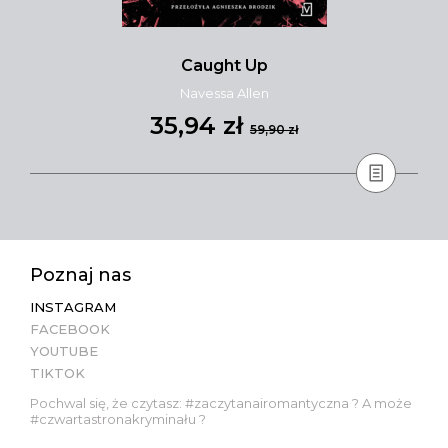
Caught Up
Navessa Allen
35,94 zł
59,90 zł
Poznaj nas
INSTAGRAM
FACEBOOK
YOUTUBE
TIKTOK
Pochwal się, że czytasz: #zaczytanairomantyczna ? A może
#czwartastronakryminału ?