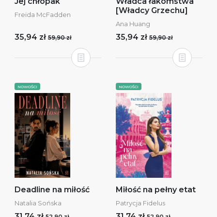
Jej chłopak
Władca łakomstwa
[Władcy Grzechu]
Freida McFadden
Ana Huang
35,94 zł
35,94 zł
59,90 zł
59,90 zł
NOWOŚCI
NOWOŚCI
Deadline na miłość
Miłość na pełny etat
Natalia Sońska
Patrycja Fidelus
31,74 zł
31,74 zł
52,90 zł
52,90 zł