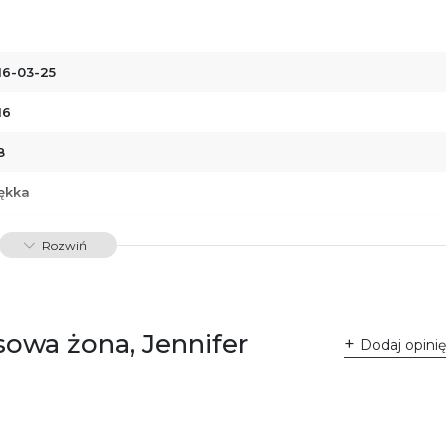
16-03-25
16
8
ękka
88379763573
Rozwiń
32675
owa żona, Jennifer
Dodaj opinię