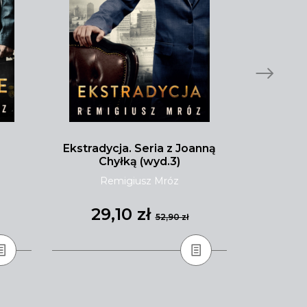
Ekstradycja. Seria z Joanną
Malibu pł
Chyłką (wyd.3)
Remigiusz Mróz
Tay
29,10 zł
31
52,90 zł