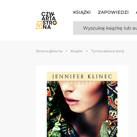
KSIĄŻKI
ZAPOWIEDZI
Strona główna
Książki
Tymczasowa żona