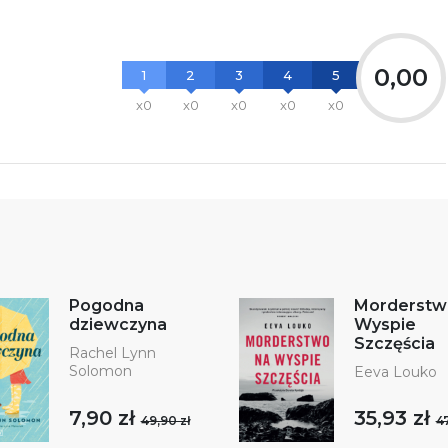
0,00
1
2
3
4
5
x0
x0
x0
x0
x0
Pogodna
Morderstw
dziewczyna
Wyspie
Szczęścia
Rachel Lynn
Solomon
Eeva Louko
7,90 zł
35,93 zł
49,90 zł
47