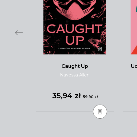
i
Caught Up
Uc
ewska
Navessa Allen
35,94 zł
,90 zł
59,90 zł