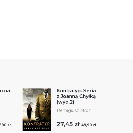
o na
Kontratyp. Seria
z Joanną Chyłką
(wyd.2)
Remigiusz Mróz
27,45 zł
,90 zł
49,90 zł