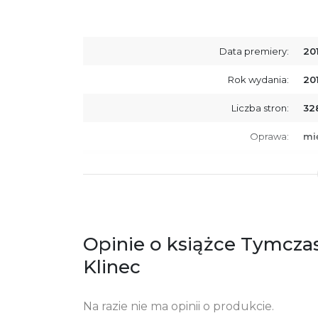
Data premiery:
20
Rok wydania:
20
Liczba stron:
32
Oprawa:
mi
ISBN
97
SKU:
K7
Opinie o książce Tymczas
Klinec
Na razie nie ma opinii o produkcie.