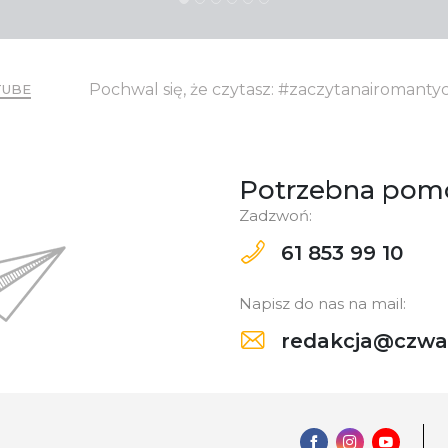
Pochwal się, że czytasz: #zaczytanairomant
TUBE
Potrzebna pom
Zadzwoń:
61 853 99 10
Napisz do nas na mail:
redakcja@czwar