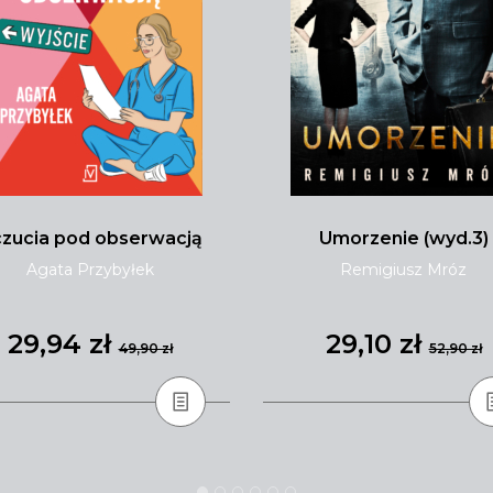
zucia pod obserwacją
Umorzenie (wyd.3)
Agata Przybyłek
Remigiusz Mróz
29,94 zł
29,10 zł
49,90 zł
52,90 zł