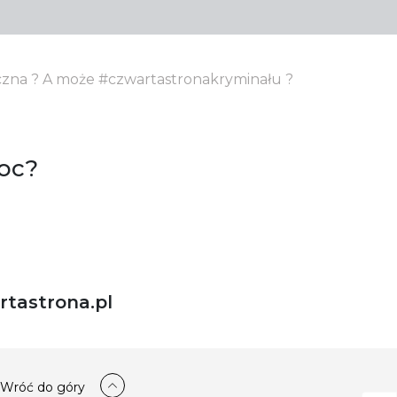
yczna ? A może #czwartastronakryminału ?
oc?
tastrona.pl
Wróć do góry