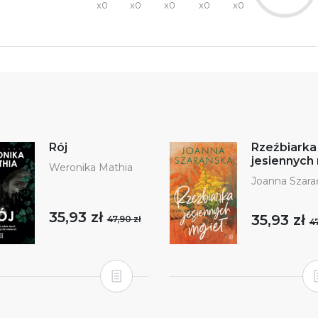
x0
x0
x0
x0
x0
Rój
Rzeźbiarka
jesiennych
Weronika Mathia
Joanna Szara
35,93 zł
35,93 zł
47,90 zł
47