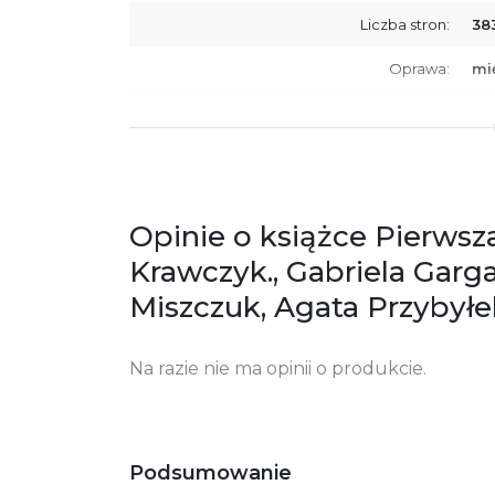
Liczba stron:
38
Oprawa:
mi
ISBN
97
SKU:
K7
Opinie o książce Pierwsz
Krawczyk., Gabriela Garg
Miszczuk, Agata Przybyłe
Na razie nie ma opinii o produkcie.
Podsumowanie