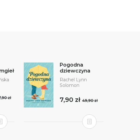
Pogodna
 mgieł
dziewczyna
ńska
Rachel Lynn
Solomon
,90 zł
7,90 zł
49,90 zł