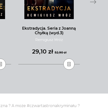
Ekstradycja. Seria z Joanną
Malibu pł
Chyłką (wyd.3)
Remigiusz Mróz
Tay
29,10 zł
31
52,90 zł
yczna ? A może #czwartastronakryminału ?