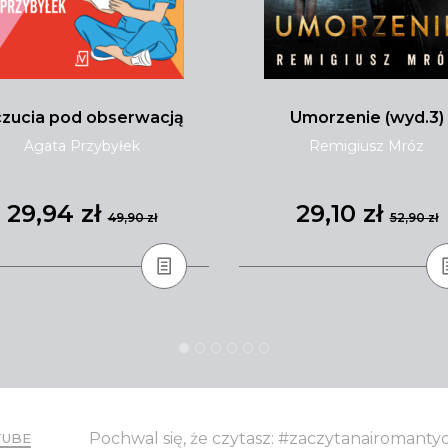
zucia pod obserwacją
Umorzenie (wyd.3)
Agata Przybyłek
Remigiusz Mróz
29,94 zł
29,10 zł
49,90 zł
52,90 zł
Pochwal się, że czytasz: #zaczytanairomant
TUBE