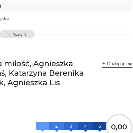
3
ękka
88379761074
Rozwiń
34087
a miłość, Agnieszka
Dodaj opinię
aś, Katarzyna Berenika
k, Agnieszka Lis
0,00
1
2
3
4
5