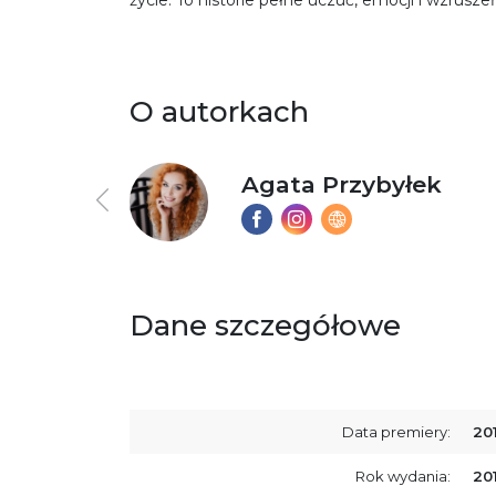
życie. To historie pełne uczuć, emocji i wzrusz
O autorkach
Agata Przybyłek
ika
Dane szczegółowe
Data premiery:
20
Rok wydania:
20