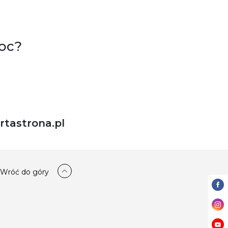
oc?
tastrona.pl
Wróć do góry