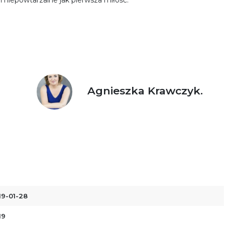
eń niepowtarzalne jak pierwsza miłość.
Agnieszka Krawczyk.
19-01-28
19