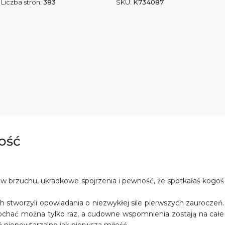
Liczba stron:
383
SKU:
K734087
łość
w brzuchu, ukradkowe spojrzenia i pewność, że spotkałaś kogoś
h stworzyli opowiadania o niezwykłej sile pierwszych zauroczeń.
kochać można tylko raz, a cudowne wspomnienia zostają na całe