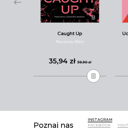
i
Caught Up
Uc
ewska
Navessa Allen
35,94 zł
,90 zł
59,90 zł
INSTAGRAM
Poznaj nas
FACEBOOK
YOU