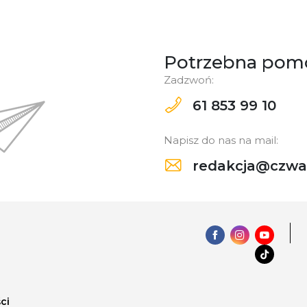
Potrzebna pom
Zadzwoń:
61 853 99 10
Napisz do nas na mail:
redakcja@czwar
ci