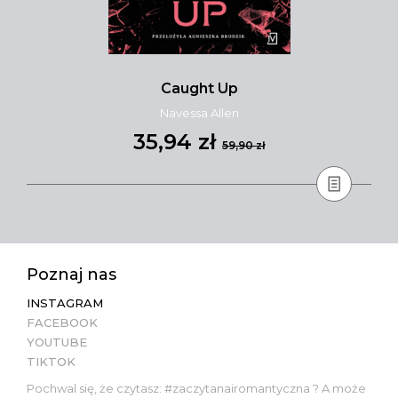
Caught Up
Navessa Allen
35,94 zł
59,90 zł
Poznaj nas
INSTAGRAM
FACEBOOK
YOUTUBE
TIKTOK
Pochwal się, że czytasz: #zaczytanairomantyczna ? A może