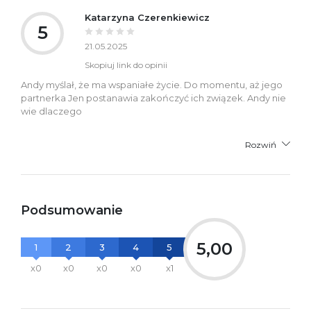
Katarzyna Czerenkiewicz
5
21.05.2025
Skopiuj link do opinii
Andy myślał, że ma wspaniałe życie. Do momentu, aż jego
partnerka Jen postanawia zakończyć ich związek. Andy nie
wie dlaczego
Rozwiń
Podsumowanie
5,00
1
2
3
4
5
x0
x0
x0
x0
x1