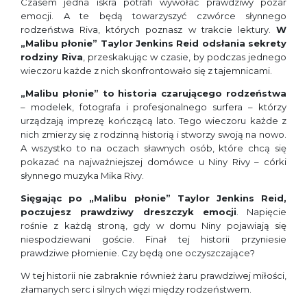
Czasem jedna iskra potrafi wywołać prawdziwy pożar
emocji. A te będą towarzyszyć czwórce słynnego
rodzeństwa Riva, których poznasz w trakcie lektury.
W
„Malibu płonie” Taylor Jenkins Reid odsłania sekrety
rodziny Riva
, przeskakując w czasie, by podczas jednego
wieczoru każde z nich skonfrontowało się z tajemnicami.
„Malibu płonie” to historia czarującego rodzeństwa
– modelek, fotografa i profesjonalnego surfera – którzy
urządzają imprezę kończącą lato. Tego wieczoru każde z
nich zmierzy się z rodzinną historią i stworzy swoją na nowo.
A wszystko to na oczach sławnych osób, które chcą się
pokazać na najważniejszej domówce u Niny Rivy – córki
słynnego muzyka Mika Rivy.
Sięgając po „Malibu płonie” Taylor Jenkins Reid,
poczujesz prawdziwy dreszczyk emocji
. Napięcie
rośnie z każdą stroną, gdy w domu Niny pojawiają się
niespodziewani goście. Finał tej historii przyniesie
prawdziwe płomienie. Czy będą one oczyszczające?
W tej historii nie zabraknie również żaru prawdziwej miłości,
złamanych serc i silnych więzi między rodzeństwem.