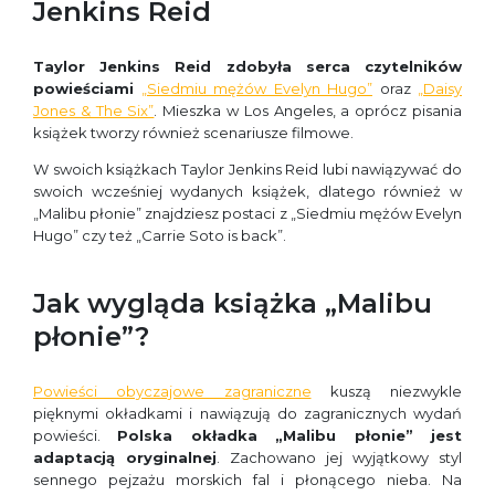
Jenkins Reid
Taylor Jenkins Reid zdobyła serca czytelników
powieściami
„Siedmiu mężów Evelyn Hugo”
oraz
„Daisy
Jones & The Six”
. Mieszka w Los Angeles, a oprócz pisania
książek tworzy również scenariusze filmowe.
W swoich książkach Taylor Jenkins Reid lubi nawiązywać do
swoich wcześniej wydanych książek, dlatego również w
„Malibu płonie” znajdziesz postaci z „Siedmiu mężów Evelyn
Hugo” czy też „Carrie Soto is back”.
Jak wygląda książka „Malibu
płonie”?
Powieści obyczajowe zagraniczne
kuszą niezwykle
pięknymi okładkami i nawiązują do zagranicznych wydań
powieści.
Polska okładka „Malibu płonie” jest
adaptacją oryginalnej
. Zachowano jej wyjątkowy styl
sennego pejzażu morskich fal i płonącego nieba. Na