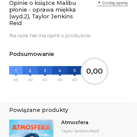
Opinie o książce Malibu
Dodaj opinię
płonie - oprawa miękka
(wyd.2), Taylor Jenkins
Reid
Na razie nie ma opinii o produkcie.
Podsumowanie
0,00
1
2
3
4
5
x0
x0
x0
x0
x0
Powiązane produkty
Atmosfera
Taylor Jenkins Reid