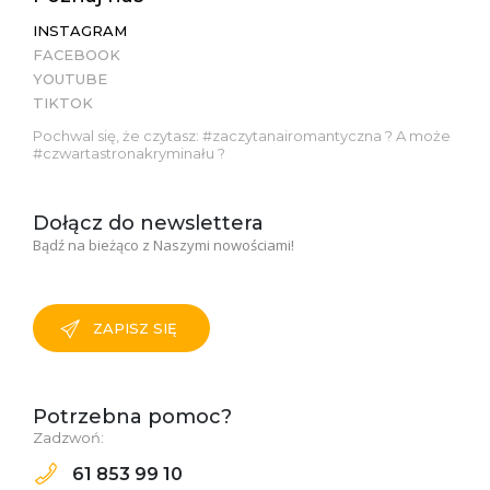
INSTAGRAM
FACEBOOK
YOUTUBE
TIKTOK
Pochwal się, że czytasz: #zaczytanairomantyczna ? A może
#czwartastronakryminału ?
Dołącz do newslettera
Bądź na bieżąco z Naszymi nowościami!
ZAPISZ SIĘ
Potrzebna pomoc?
Zadzwoń:
61 853 99 10