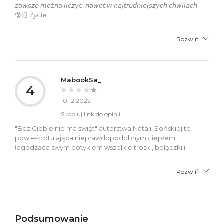
𝘻𝘢𝘸𝘴𝘻𝘦 𝘮𝘰ż𝘯𝘢 𝘭𝘪𝘤𝘻𝘺ć, 𝘯𝘢𝘸𝘦𝘵 𝘸 𝘯𝘢𝘫𝘵𝘳𝘶𝘥𝘯𝘪𝘦𝘫𝘴𝘻𝘺𝘤𝘩 𝘤𝘩𝘸𝘪𝘭𝘢𝘤𝘩.
🎅🏻 Życie
Rozwiń
MabookSa_
4
10.12.2022
Skopiuj link do opinii
"Bez Ciebie nie ma świąt" autorstwa Natalii Sońskiej to
powieść otulająca nieprawdopodobnym ciepłem,
łagodząca swym dotykiem wszelkie troski, bolączki i
Rozwiń
Podsumowanie