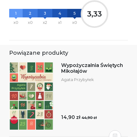
3,33
1
2
3
4
5
x0
x0
x2
x1
x0
Powiązane produkty
Wypożyczalnia Świętych
Mikołajów
Agata Przybyłek
14,90 zł
44,90 zł