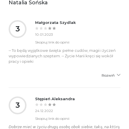
Natalia Sońska
Małgorzata Szydlak
3
10.01.2023
Skopiuj link do opinii
•• To będą wyjątkowe święta: pełne cudów, magii i życzeń
wypowiedzianych szeptem. •• Życie Marii kręci się wokół
pracy i opieki
Rozwiń
Stępień Aleksandra
3
24.12.2022
Skopiuj link do opinii
𝘋𝘰𝘣𝘳𝘻𝘦 𝘮𝘪𝘦ć 𝘸 ż𝘺𝘤𝘪𝘶 𝘥𝘳𝘶𝘨ą 𝘰𝘴𝘰𝘣ę 𝘰𝘣𝘰𝘬 𝘴𝘪𝘦𝘣𝘪𝘦, 𝘵𝘢𝘬ą, 𝘯𝘢 𝘬𝘵ó𝘳ą