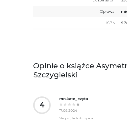
Oprawa:
mi
ISBN
97
SKU:
K8
Opinie o książce Asymetr
Szczygielski
mn.kate_czyta
4
17.09.2024
Skopiuj link do opinii