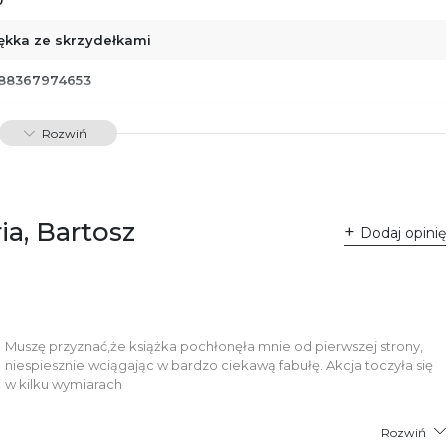
ękka ze skrzydełkami
88367974653
00633
Rozwiń
ia, Bartosz
Dodaj opinię
Muszę przyznać,że książka pochłonęła mnie od pierwszej strony,
niespiesznie wciągając w bardzo ciekawą fabułę. Akcja toczyła się
w kilku wymiarach
Rozwiń