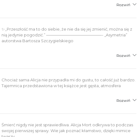
Rozwiń
✨,,Przeszłość ma to do siebie, że nie da się jej zmienić, można się z
nią jedynie pogodzić.” ——————————————- „Asymetria”
autorstwa Bartosza Szczygielskiego
Rozwiń
Chociaż sama Alicja nie przypadła mi do gustu, to całość już bardzo.
Tajemnica przedstawiona w tej książce jest gęsta, atmosfera
Rozwiń
Śmierć nigdy nie jest sprawiedliwa. Alicja Mort odkrywa to podczas
swojej pierwszej sprawy. Wie jak poznać kłamstwo, dzięki mimice
twarzy.