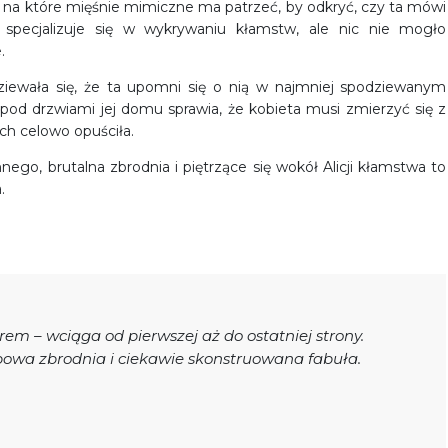
 na które mięśnie mimiczne ma patrzeć, by odkryć, czy ta mówi
 specjalizuje się w wykrywaniu kłamstw, ale nic nie mogło
.
dziewała się, że ta upomni się o nią w najmniej spodziewanym
pod drzwiami jej domu sprawia, że kobieta musi zmierzyć się z
ych celowo opuściła.
nego, brutalna zbrodnia i piętrzące się wokół Alicji kłamstwa to
.
orem – wciąga od pierwszej aż do ostatniej strony.
powa zbrodnia i ciekawie skonstruowana fabuła.