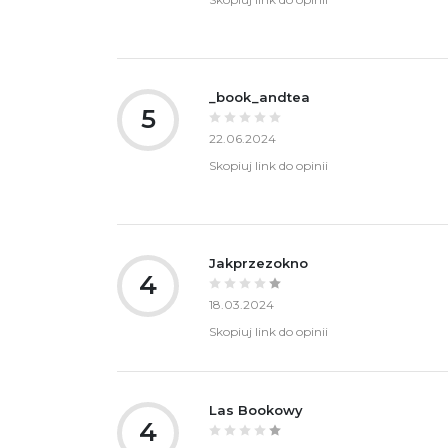
_book_andtea
5
22.06.2024
Skopiuj link do opinii
Jakprzezokno
4
18.03.2024
Skopiuj link do opinii
Las Bookowy
4