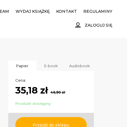
EAM
WYDAJ KSIĄŻKĘ
KONTAKT
REGULAMINY
ZALOGUJ SIĘ
Papier
E-book
Audiobook
Cena:
35,18 zł
46,90 zł
Produkt dostępny
Przejdź do sklepu