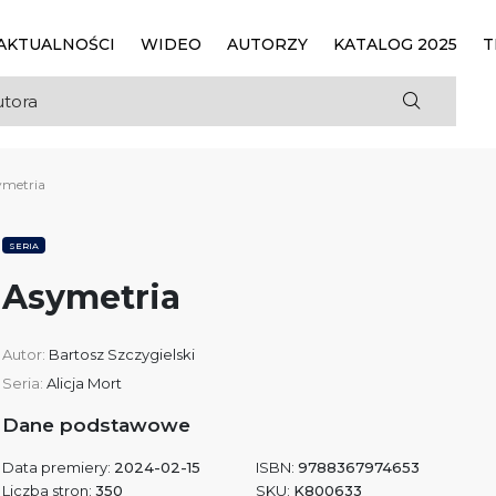
AKTUALNOŚCI
WIDEO
AUTORZY
KATALOG 2025
T
ymetria
SERIA
Asymetria
Autor:
Bartosz Szczygielski
Seria:
Alicja Mort
Dane podstawowe
Data premiery:
2024-02-15
ISBN:
9788367974653
Liczba stron:
350
SKU:
K800633