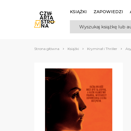
KSIĄŻKI
ZAPOWIEDZI
Strona główna
Książki
Kryminał i Thriller
As