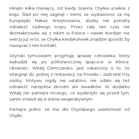
Minęło kilka miesięcy, od kiedy Joanna Chyłka uciekła z
kraju. Ślad po niej zaginął i mimo że wystawiono za nią
Europejski Nakaz Aresztowania, służby nie potrafią
odnaleźć żadnego tropu. Przez cały ten czas nie
skontaktowała się z nikim w Polsce i nawet Kordian nie
wierzy już w to, że Chyłka kiedykolwiek znajdzie sposób, by
nawiązać z nim kontakt.
Oryński tymczasem przyjmuję sprawę człowieka, który
wybudził się po półtorarocznej śpiączce w klinice.
Ukrainiec, Witalij Demczenko, jest oskarżony o to, że
wtargnął do jednej z restauracji na Powiślu i zastrzelił trzy
osoby. Motywu nigdy nie ustalono, nie udało się też
odnaleźć narzędzia zbrodni ani świadków. W dodatku
Witalij nie pamięta niczego, co wydarzyło się przed tym,
zanim znalazł się w stanie wegetatywnym.
Pamięta jedno: że ma dla Oryńskiego wiadomość od
Chyłki.