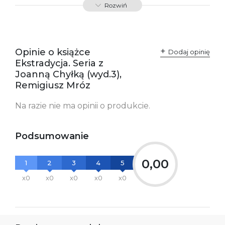
Rozwiń
Opinie o książce
Dodaj opinię
Ekstradycja. Seria z
Joanną Chyłką (wyd.3),
Remigiusz Mróz
Na razie nie ma opinii o produkcie.
Podsumowanie
0,00
1
2
3
4
5
x0
x0
x0
x0
x0