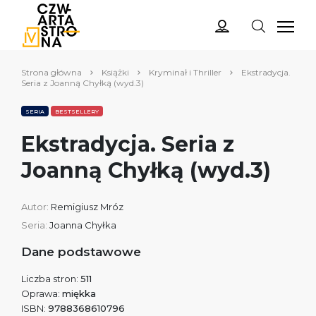
Strona główna
Książki
Kryminał i Thriller
Ekstradycja.
Seria z Joanną Chyłką (wyd.3)
SERIA
BESTSELLERY
Ekstradycja. Seria z
Joanną Chyłką (wyd.3)
Autor:
Remigiusz Mróz
Seria:
Joanna Chyłka
Dane podstawowe
Liczba stron:
511
Oprawa:
miękka
ISBN:
9788368610796