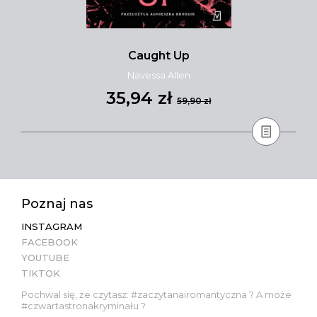
Caught Up
Navessa Allen
35,94 zł
59,90 zł
Poznaj nas
INSTAGRAM
FACEBOOK
YOUTUBE
TIKTOK
Pochwal się, że czytasz: #zaczytanairomantyczna ? A może
#czwartastronakryminału ?