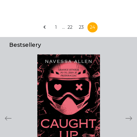
1
…
22
23
24
Bestsellery