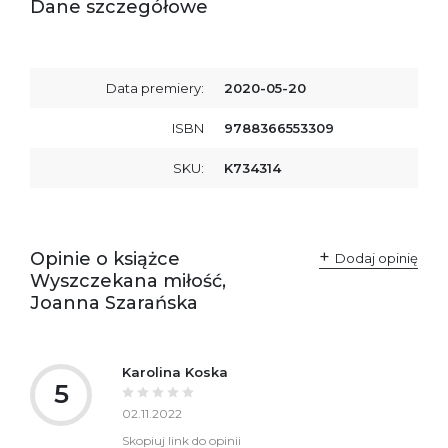
Dane szczegółowe
Data premiery:
2020-05-20
ISBN
9788366553309
SKU:
K734314
Opinie o książce
Dodaj opinię
Wyszczekana miłość,
Joanna Szarańska
Karolina Koska
5
02.11.2022
Skopiuj link do opinii