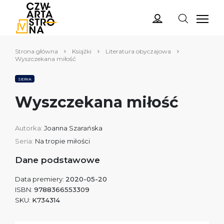
Strona główna
Książki
Literatura obyczajowa
Wyszczekana miłość
SERIA
Wyszczekana miłość
Autorka:
Joanna Szarańska
Seria:
Na tropie miłości
Dane podstawowe
Data premiery:
2020-05-20
ISBN:
9788366553309
SKU:
K734314