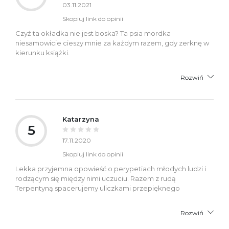
03.11.2021
Skopiuj link do opinii
Czyż ta okładka nie jest boska? Ta psia mordka
niesamowicie cieszy mnie za każdym razem, gdy zerknę w
kierunku książki.
Rozwiń
Katarzyna
5
17.11.2020
Skopiuj link do opinii
Lekka przyjemna opowieść o perypetiach młodych ludzi i
rodzącym się między nimi uczuciu. Razem z rudą
Terpentyną spacerujemy uliczkami przepięknego
Rozwiń