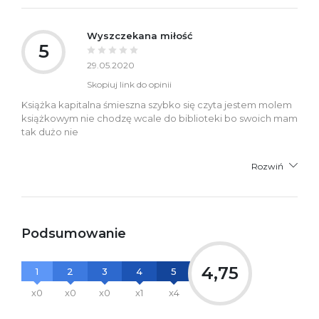
Wyszczekana miłość
5
29.05.2020
Skopiuj link do opinii
Książka kapitalna śmieszna szybko się czyta jestem molem
książkowym nie chodzę wcale do biblioteki bo swoich mam
tak dużo nie
Rozwiń
Podsumowanie
4,75
1
2
3
4
5
x0
x0
x0
x1
x4