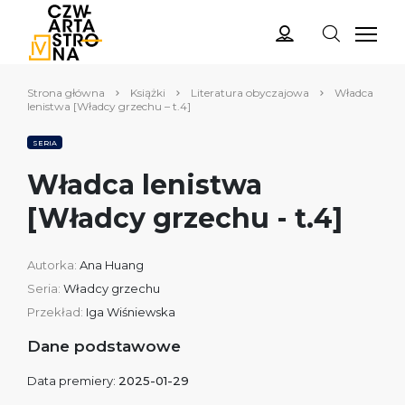
Strona główna
Książki
Literatura obyczajowa
Władca
lenistwa [Władcy grzechu – t.4]
SERIA
Władca lenistwa
[Władcy grzechu - t.4]
Autorka:
Ana Huang
Seria:
Władcy grzechu
Przekład:
Iga Wiśniewska
Dane podstawowe
Data premiery:
2025-01-29