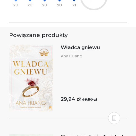
x0
x0
x0
x0
x1
Powiązane produkty
Władca gniewu
Ana Huang
29,94 zł
49,90 zł