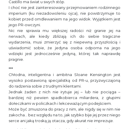
Castillo ma świat u swych stóp.
I choć nie jest zainteresowany przejmowaniem rodzinnego
imperium (ku niezadowoleniu ojca), nie powstrzymuje to
kobiet przed omdlewaniem na jego widok. Wyjątkiem jest
jego PR-owczyni.
Nic nie sprawia mu większej radości niż granie jej na
nerwach, ale kiedy zbliżają ich do siebie tragiczne
wydarzenia, musi zmierzyć się z niepewną przyszłością i
uświadomić sobie, że jedyna osoba odporna na jego
wdzięki jest jednocześnie jedyną, której tak naprawdę
pragnie.
***
Chłodna, inteligentna i ambitna Sloane Kensington jest
wysoko postawioną specjalistką od PR-u, przyzwyczajoną
do radzenia sobie z trudnymi klientami.
Jednak żaden z nich nie irytuje jej – lub nie pociąga –
bardziej niż pewien spadkobierca miliardera, z głupimi
dołeczkami w policzkach i lekceważącym podejściem.
Może być zmuszona do pracy z nim, ale nigdy się w nim nie
zakocha… bez względu na to, jak szybko bije jej przez niego
serce ani jaką troską ją otacza, gdy akurat nie imprezuje.