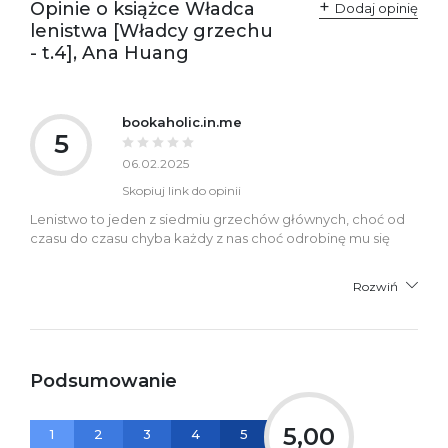
Opinie o książce Władca
Dodaj opinię
lenistwa [Władcy grzechu
- t.4], Ana Huang
bookaholic.in.me
5
06.02.2025
Skopiuj link do opinii
Lenistwo to jeden z siedmiu grzechów głównych, choć od
czasu do czasu chyba każdy z nas choć odrobinę mu się
Rozwiń
Podsumowanie
5,00
1
2
3
4
5