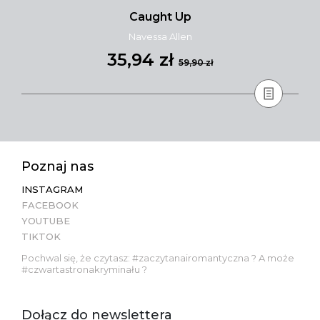
Caught Up
Navessa Allen
35,94 zł
59,90 zł
Poznaj nas
INSTAGRAM
FACEBOOK
YOUTUBE
TIKTOK
Pochwal się, że czytasz: #zaczytanairomantyczna ? A może
#czwartastronakryminału ?
Dołącz do newslettera