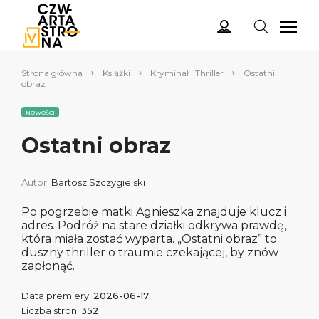
Strona główna
Książki
Kryminał i Thriller
Ostatni
obraz
NOWOŚCI
Ostatni obraz
Autor:
Bartosz Szczygielski
Po pogrzebie matki Agnieszka znajduje klucz i
adres. Podróż na stare działki odkrywa prawdę,
która miała zostać wyparta. „Ostatni obraz” to
duszny thriller o traumie czekającej, by znów
zapłonąć.
Data premiery:
2026-06-17
Liczba stron:
352