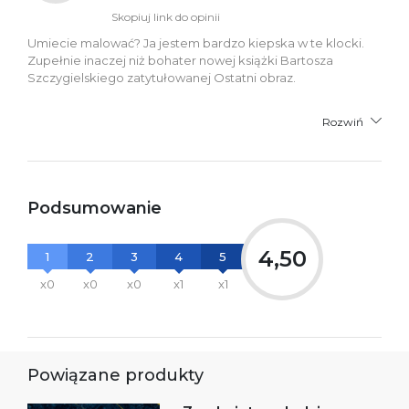
Skopiuj link do opinii
Umiecie malować? Ja jestem bardzo kiepska w te klocki.
Zupełnie inaczej niż bohater nowej książki Bartosza
Szczygielskiego zatytułowanej Ostatni obraz.
Rozwiń
Podsumowanie
4,50
1
2
3
4
5
x0
x0
x0
x1
x1
Powiązane produkty