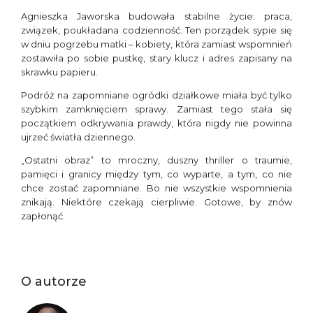
Agnieszka Jaworska budowała stabilne życie: praca,
związek, poukładana codzienność. Ten porządek sypie się
w dniu pogrzebu matki – kobiety, która zamiast wspomnień
zostawiła po sobie pustkę, stary klucz i adres zapisany na
skrawku papieru.
Podróż na zapomniane ogródki działkowe miała być tylko
szybkim zamknięciem sprawy. Zamiast tego stała się
początkiem odkrywania prawdy, która nigdy nie powinna
ujrzeć światła dziennego.
„Ostatni obraz” to mroczny, duszny thriller o traumie,
pamięci i granicy między tym, co wyparte, a tym, co nie
chce zostać zapomniane. Bo nie wszystkie wspomnienia
znikają. Niektóre czekają cierpliwie. Gotowe, by znów
zapłonąć.
O autorze