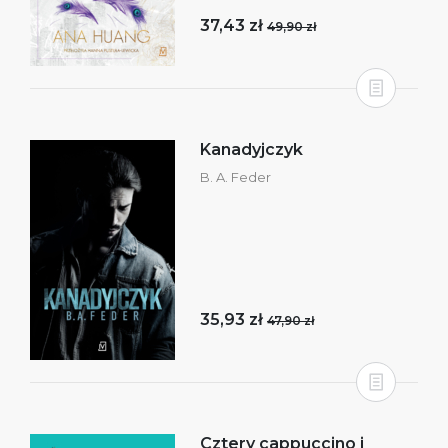
37,43 zł
49,90 zł
Kanadyjczyk
B. A. Feder
35,93 zł
47,90 zł
Cztery cappuccino i