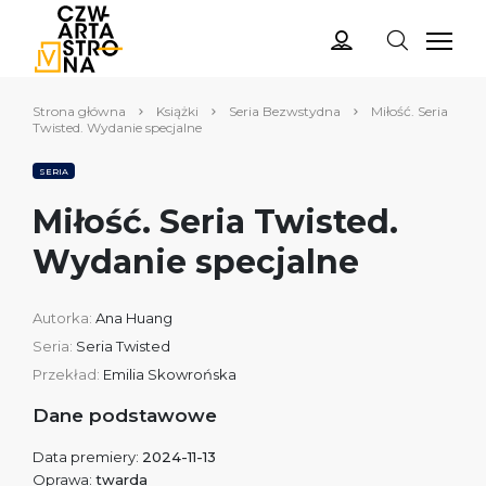
Strona główna
Książki
Seria Bezwstydna
Miłość. Seria
Twisted. Wydanie specjalne
SERIA
Miłość. Seria Twisted.
Wydanie specjalne
Autorka:
Ana Huang
Seria:
Seria Twisted
Przekład:
Emilia Skowrońska
Dane podstawowe
Data premiery:
2024-11-13
Oprawa:
twarda