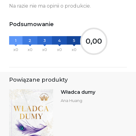
Na razie nie ma opinii o produkcie.
Podsumowanie
0,00
1
2
3
4
5
x0
x0
x0
x0
x0
Powiązane produkty
Władca dumy
Ana Huang