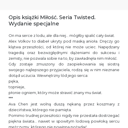
Opis książki Miłość. Seria Twisted.
Wydanie specjalne
On ma serce z lodu, ale dla niej… mógłby spalić cały świat.
Alex Volkov to diabeł ukryty pod maską anioła. Dręczy go
klątwa przeszłości, od której nie może uciec. Napędzany
tragedią oraz bezwzględnymi dążeniami do sukcesu i
zemsty, nie pozwala sobie na to, by zawładnęła nim miłość.
Gdy zostaje zmuszony do zaopiekowania się siostrą
swojego najlepszego przyjaciela, rodzą się w nim nieznane
dotąd uczucia. Wewnętrzny lód jego serca:
pęka,
topnieje,
płonie ogniem, który może strawić znany mu świat.
***
Ava Chen jest wolną duszą nękaną przez koszmary z
dzieciństwa, którego nie pamięta.
Pomimo trudnej przeszłości nigdy nie przestała dostrzegać
piękna świata… nawet w spowitym lodową powłoką sercu
mężczyzny, którego nie powinna pożądać.