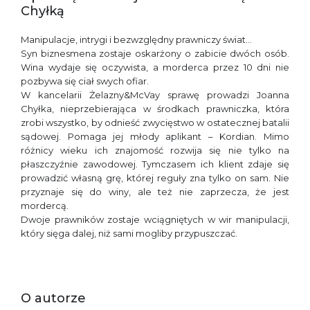
Chyłką
Manipulacje, intrygi i bezwzględny prawniczy świat…
Syn biznesmena zostaje oskarżony o zabicie dwóch osób.
Wina wydaje się oczywista, a morderca przez 10 dni nie
pozbywa się ciał swych ofiar.
W kancelarii Żelazny&McVay sprawę prowadzi Joanna
Chyłka, nieprzebierająca w środkach prawniczka, która
zrobi wszystko, by odnieść zwycięstwo w ostatecznej batalii
sądowej. Pomaga jej młody aplikant – Kordian. Mimo
różnicy wieku ich znajomość rozwija się nie tylko na
płaszczyźnie zawodowej. Tymczasem ich klient zdaje się
prowadzić własną grę, której reguły zna tylko on sam. Nie
przyznaje się do winy, ale też nie zaprzecza, że jest
mordercą.
Dwoje prawników zostaje wciągniętych w wir manipulacji,
który sięga dalej, niż sami mogliby przypuszczać.
O autorze