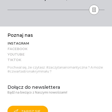
Poznaj nas
INSTAGRAM
FACEBOOK
YOUTUBE
TIKTOK
Pochwal się, że czytasz: #zaczytanairomantyczna ? A może
#czwartastronakryminału ?
Dołącz do newslettera
Bądź na bieżąco z Naszymi nowościami!
ZAPISZ SIĘ