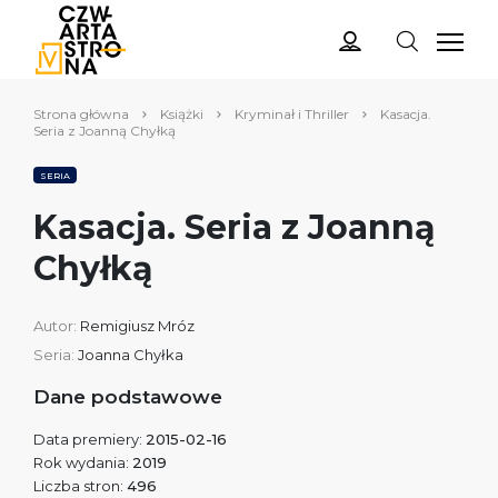
Strona główna
Książki
Kryminał i Thriller
Kasacja.
Seria z Joanną Chyłką
SERIA
Kasacja. Seria z Joanną
Chyłką
Autor:
Remigiusz Mróz
Seria:
Joanna Chyłka
Dane podstawowe
Data premiery:
2015-02-16
Rok wydania:
2019
Liczba stron:
496