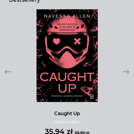
Bestsellery
Caught Up
Navessa Allen
35,94 zł
59,90 zł