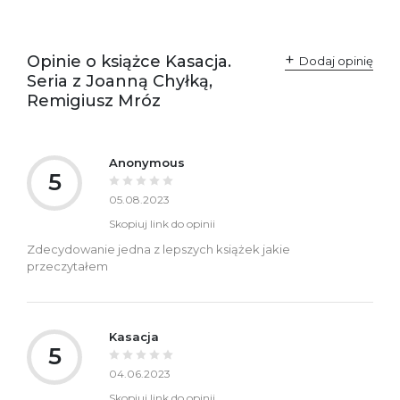
SKU:
K732578
Opinie o książce Kasacja.
Dodaj opinię
Seria z Joanną Chyłką,
Remigiusz Mróz
Anonymous
5
05.08.2023
Skopiuj link do opinii
Zdecydowanie jedna z lepszych książek jakie
przeczytałem
Kasacja
5
04.06.2023
Skopiuj link do opinii