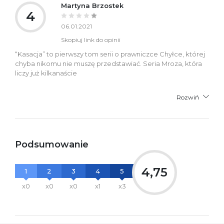
Martyna Brzostek
4
06.01.2021
Skopiuj link do opinii
“Kasacja” to pierwszy tom serii o prawniczce Chyłce, której
chyba nikomu nie muszę przedstawiać. Seria Mroza, która
liczy już kilkanaście
Rozwiń
Podsumowanie
4,75
1
2
3
4
5
x0
x0
x0
x1
x3