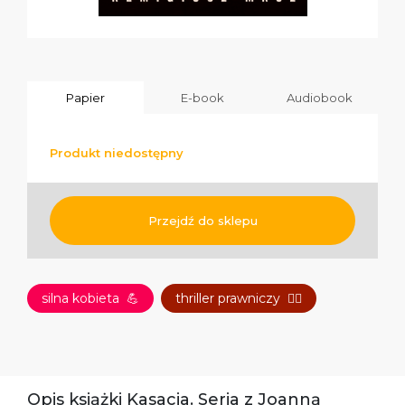
Papier
E-book
Audiobook
Produkt niedostępny
Przejdź do sklepu
silna kobieta
💪
thriller prawniczy
👩‍⚖️
Opis książki Kasacja. Seria z Joanną