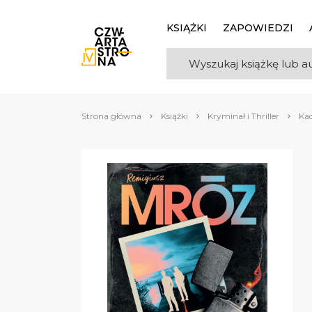
KSIĄŻKI
ZAPOWIEDZI
Strona główna
Książki
Kryminał i Thriller
Ka