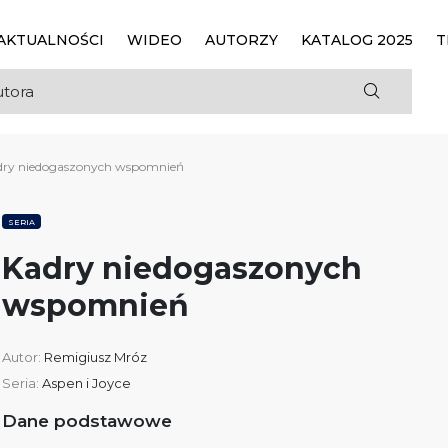
AKTUALNOŚCI
WIDEO
AUTORZY
KATALOG 2025
T
dry niedogaszonych wspomnień
SERIA
Kadry niedogaszonych
wspomnień
Autor:
Remigiusz Mróz
Seria:
Aspen i Joyce
Dane podstawowe