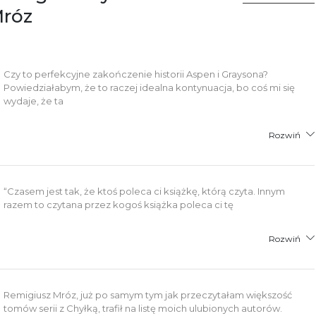
Mróz
Czy to perfekcyjne zakończenie historii Aspen i Graysona?
Powiedziałabym, że to raczej idealna kontynuacja, bo coś mi się
wydaje, że ta
Rozwiń
“Czasem jest tak, że ktoś poleca ci książkę, którą czyta. Innym
razem to czytana przez kogoś książka poleca ci tę
Rozwiń
Remigiusz Mróz, już po samym tym jak przeczytałam większość
tomów serii z Chyłką, trafił na listę moich ulubionych autorów.