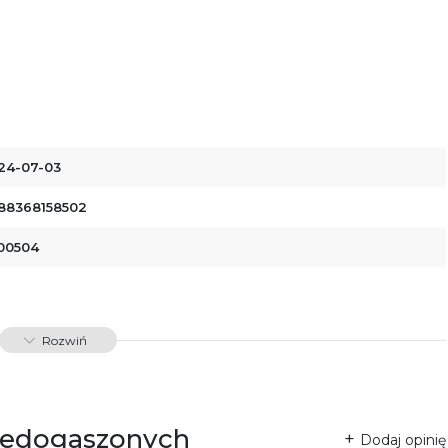
24-07-03
88368158502
00504
Rozwiń
niedogaszonych
Dodaj opinię