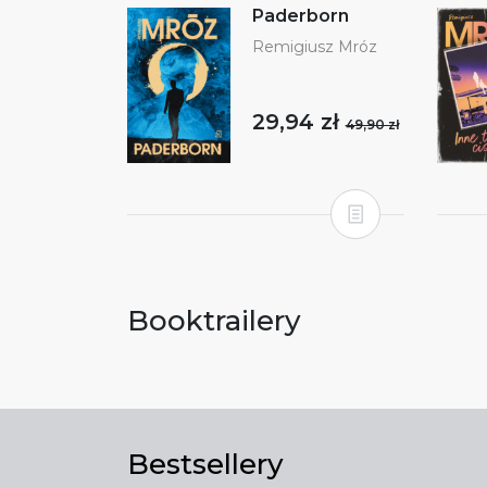
Paderborn
Remigiusz Mróz
29,94 zł
49,90 zł
Booktrailery
Bestsellery