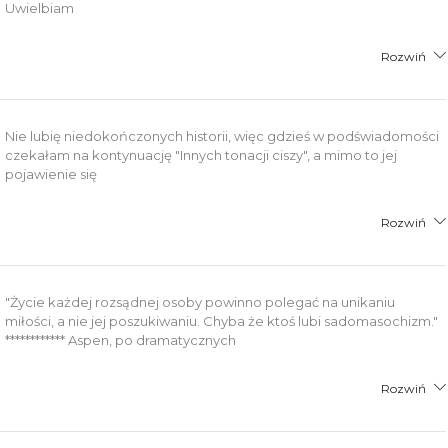
Uwielbiam
Rozwiń
Nie lubię niedokończonych historii, więc gdzieś w podświadomości
czekałam na kontynuację "Innych tonacji ciszy", a mimo to jej
pojawienie się
Rozwiń
"Życie każdej rozsądnej osoby powinno polegać na unikaniu
miłości, a nie jej poszukiwaniu. Chyba że ktoś lubi sadomasochizm."
************ Aspen, po dramatycznych
Rozwiń