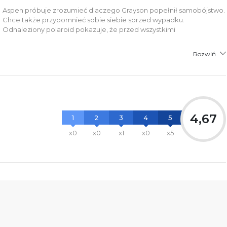
Aspen próbuje zrozumieć dlaczego Grayson popełnił samobójstwo.
Chce także przypomnieć sobie siebie sprzed wypadku.
Odnaleziony polaroid pokazuje, że przed wszystkimi
Rozwiń
4,67
1
2
3
4
5
x0
x0
x1
x0
x5