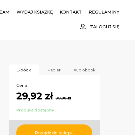
EAM
WYDAJ KSIĄŻKĘ
KONTAKT
REGULAMINY
ZALOGUJ SIĘ
E-book
Papier
Audiobook
Cena:
29,92 zł
39,90 zł
Produkt dostępny
Przejdź do sklepu