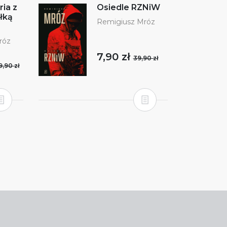
ria z
Osiedle RZNiW
łką
Remigiusz Mróz
róz
7,90 zł
39,90 zł
9,90 zł