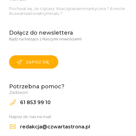
Pochwal się, że czytasz: #zaczytanairomantyczna ? A może
#czwartastronakryminału ?
Dołącz do newslettera
Bądź na bieżąco z Naszymi nowościami!
ZAPISZ SIĘ
Potrzebna pomoc?
Zadzwoń:
61 853 99 10
Napisz do nas na mail:
redakcja@czwartastrona.pl