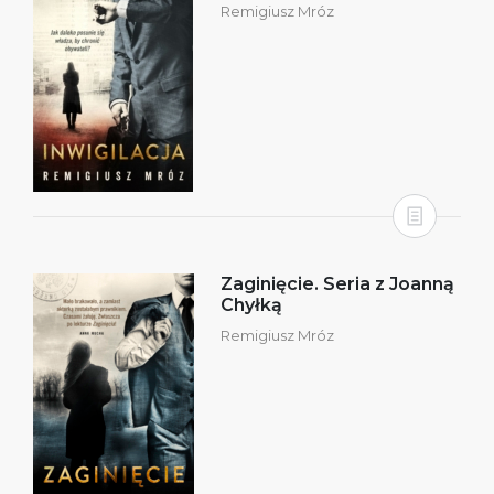
Remigiusz Mróz
Zaginięcie. Seria z Joanną
Chyłką
Remigiusz Mróz