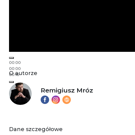
00:00
00:00
O autorze
00:16
Remigiusz Mróz
Dane szczegółowe