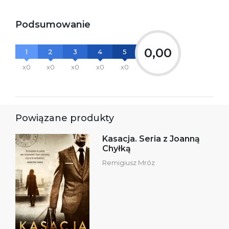
Podsumowanie
0,00
1
2
3
4
5
x0
x0
x0
x0
x0
Powiązane produkty
Kasacja. Seria z Joanną
Chyłką
Remigiusz Mróz