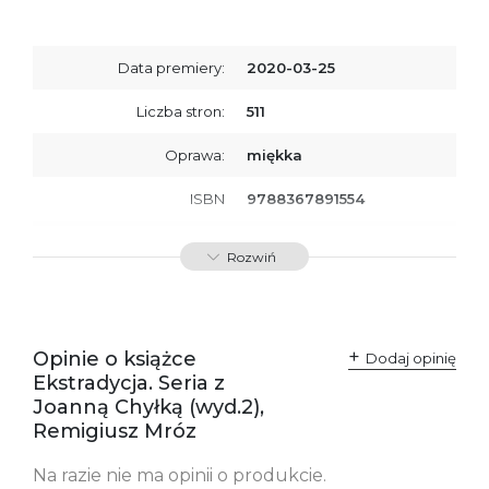
Data premiery:
2020-03-25
Liczba stron:
511
Oprawa:
miękka
ISBN
9788367891554
SKU:
K800579
Rozwiń
Opinie o książce
Dodaj opinię
Ekstradycja. Seria z
Joanną Chyłką (wyd.2),
Remigiusz Mróz
Na razie nie ma opinii o produkcie.