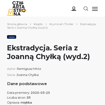
Strona główna
Książki
Kryminał i Thriller
Ekstradycja.
Seria z Joanną Chyłką (wyd.2)
SERIA
Ekstradycja. Seria z
Joanną Chyłką (wyd.2)
Autor:
Remigiusz Mróz
Seria:
Joanna Chyłka
Dane podstawowe
Data premiery:
2020-03-25
Liczba stron:
511
Oprawa:
miękka