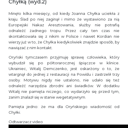
Chyłką (wyd.2)
Minęło kilka miesięcy, od kiedy Joanna Chyłka uciekła z
kraju. Ślad po niej zaginął i mimo że wystawiono za nią
Europejski Nakaz Aresztowania, służby nie potrafią
odnaleźć żadnego tropu. Przez cały ten czas nie
skontaktowała się z nikim w Polsce i nawet Kordian nie
wierzy już w to, że Chyłka kiedykolwiek znajdzie sposób, by
nawiązać z nim kontakt.
Oryński tymczasem przyjmuję sprawę człowieka, który
wybudził się po półtorarocznej śpiączce w klinice.
Ukrainiec, Witalij Demczenko, jest oskarżony o to, że
wtargnął do jednej z restauracji na Powiślu i zastrzelił trzy
osoby. Motywu nigdy nie ustalono, nie udało się też
odnaleźć narzędzia zbrodni ani świadków. W dodatku
Witalij nie pamięta niczego, co wydarzyło się przed tym,
zanim znalazł się w stanie wegetatywnym.
Pamięta jedno: że ma dla Oryńskiego wiadomość od
Chyłki.
Odtwarzacz video