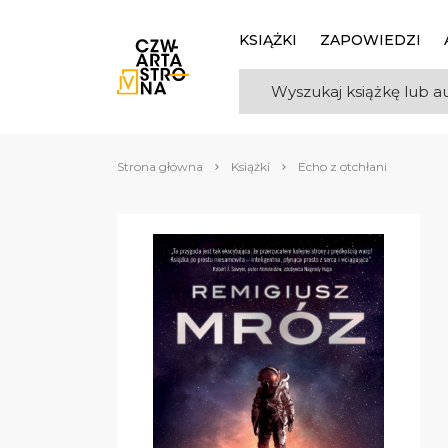
KSIĄŻKI
ZAPOWIEDZI
Strona główna
Książki
Echo z otchłani