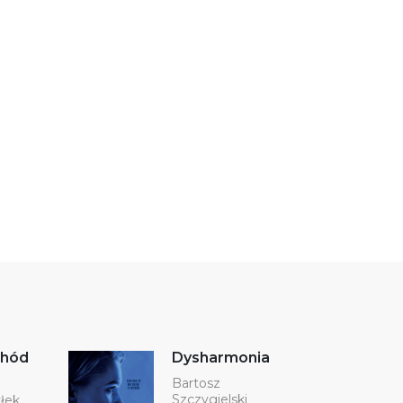
chód
Dysharmonia
Bartosz
Szczygielski
łek