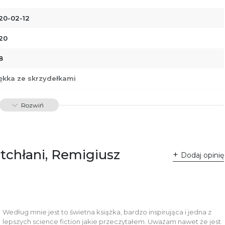
20-02-12
20
8
ękka ze skrzydełkami
88366517646
Rozwiń
34273
otchłani, Remigiusz
Dodaj opinię
Według mnie jest to świetna książka, bardzo inspirująca i jedna z
lepszych science fiction jakie przeczytałem. Uważam nawet że jest