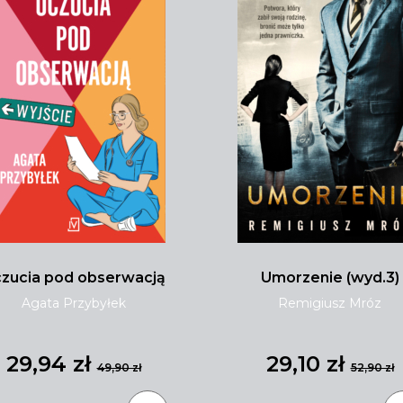
zucia pod obserwacją
Umorzenie (wyd.3)
Agata Przybyłek
Remigiusz Mróz
29,94 zł
29,10 zł
49,90 zł
52,90 zł