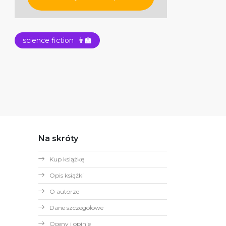
science fiction
👨‍🏫
Na skróty
Kup książkę
Opis książki
O autorze
Dane szczegółowe
Oceny i opinie