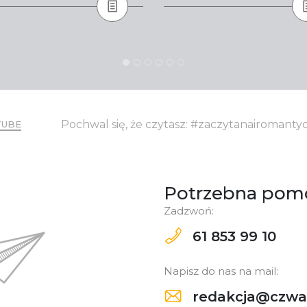
Pochwal się, że czytasz: #zaczytanairomant
TUBE
Potrzebna pom
Zadzwoń:
61 853 99 10
Napisz do nas na mail:
redakcja@czwar