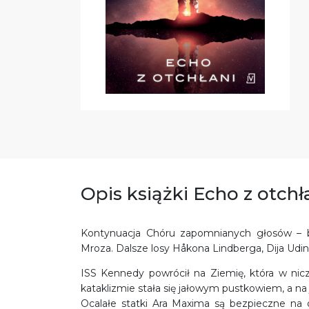
Opis książki Echo z otchł
Kontynuacja Chóru zapomnianych głosów – be
Mroza. Dalsze losy Håkona Lindberga, Dija Udina
ISS Kennedy powrócił na Ziemię, która w nic
kataklizmie stała się jałowym pustkowiem, a na je
Ocalałe statki Ara Maxima są bezpieczne na or