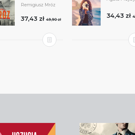
Remigiusz Mróz
34,43 zł
4
37,43 zł
49,90 zł