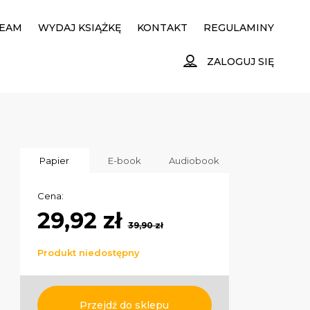
EAM
WYDAJ KSIĄŻKĘ
KONTAKT
REGULAMINY
ZALOGUJ SIĘ
Papier
E-book
Audiobook
Cena:
29,92 zł
39,90 zł
Produkt niedostępny
Przejdź do sklepu