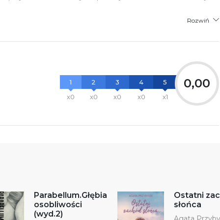
Rozwiń
0,00
1
2
3
4
5
x0
x0
x0
x0
x1
Parabellum.Głębia
Ostatni za
osobliwości
słońca
(wyd.2)
Agata Przyby