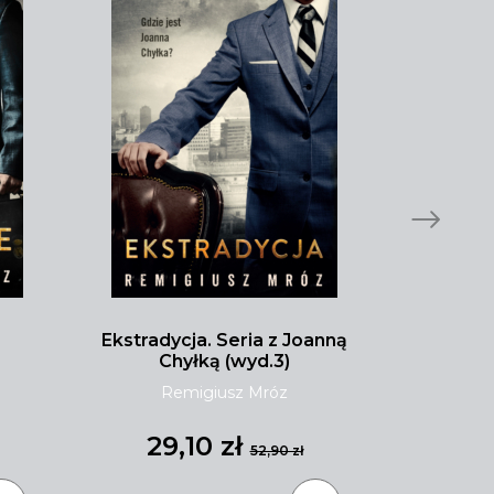
Ekstradycja. Seria z Joanną
Malibu pł
Chyłką (wyd.3)
Remigiusz Mróz
Tay
29,10 zł
31
52,90 zł