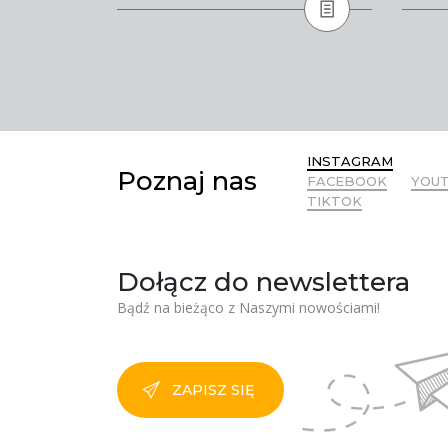
INSTAGRAM
Poznaj nas
FACEBOOK
YOU
TIKTOK
Dołącz do newslettera
Bądź na bieżąco z Naszymi nowościami!
ZAPISZ SIĘ