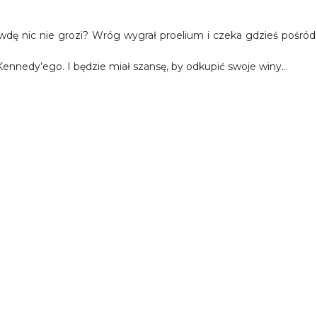
wdę nic nie grozi? Wróg wygrał proelium i czeka gdzieś pośród
Kennedy’ego. I będzie miał szansę, by odkupić swoje winy…