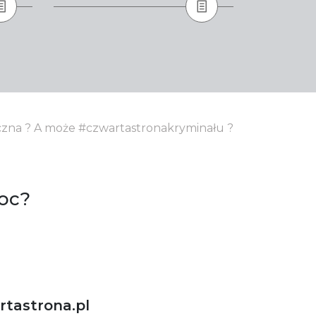
yczna ? A może #czwartastronakryminału ?
oc?
tastrona.pl