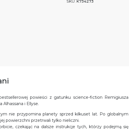
SKU:
K734273
ani
stsellerowej powieści z gatunku science-fiction Remigiusza
 Alhassana i Ellyse.
zym nie przypomina planety sprzed kilkuset lat. Po globalnym
j powierzchni przetrwali tylko nieliczni.
bicie, czekając na dalsze instrukcje tych, którzy podejmą się