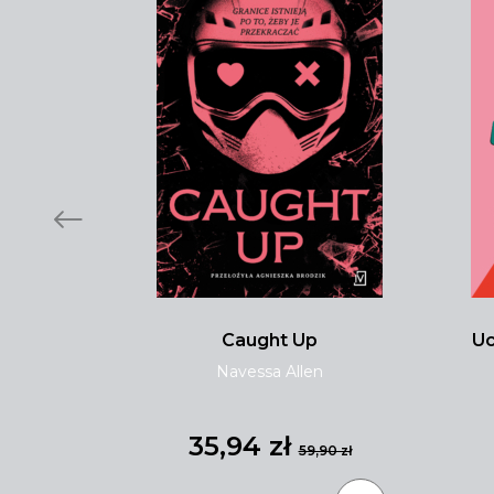
i
Caught Up
Uc
ewska
Navessa Allen
35,94 zł
,90 zł
59,90 zł