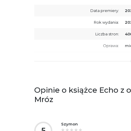
Data premiery:
20
Rok wydania:
20
Liczba stron:
40
Oprawa:
mi
ISBN
97
SKU:
K7
Opinie o książce Echo z 
Mróz
Szymon
5