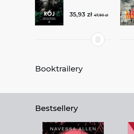
35,93 zł
47,90 zł
Booktrailery
Bestsellery