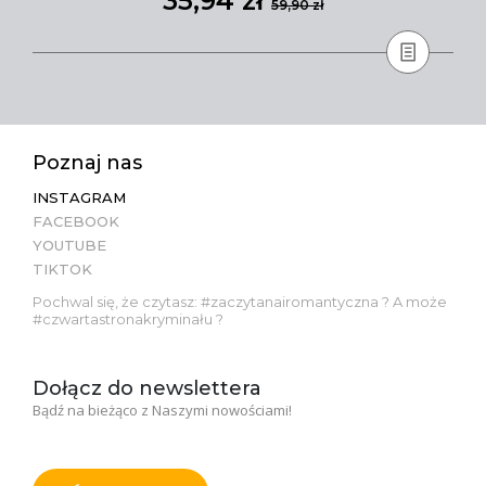
35,94 zł
59,90 zł
Poznaj nas
INSTAGRAM
FACEBOOK
YOUTUBE
TIKTOK
Pochwal się, że czytasz: #zaczytanairomantyczna ? A może
#czwartastronakryminału ?
Dołącz do newslettera
Bądź na bieżąco z Naszymi nowościami!