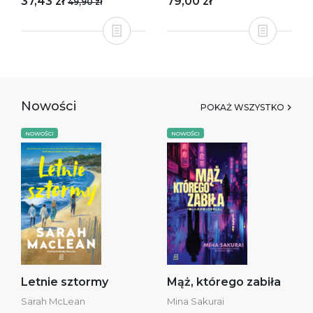
37,43 zł
79,00 zł
49,90 zł
Nowości
POKAŻ WSZYSTKO
NOWOŚCI
NOWOŚCI
Letnie sztormy
Mąż, którego zabiła
Sarah McLean
Mina Sakurai