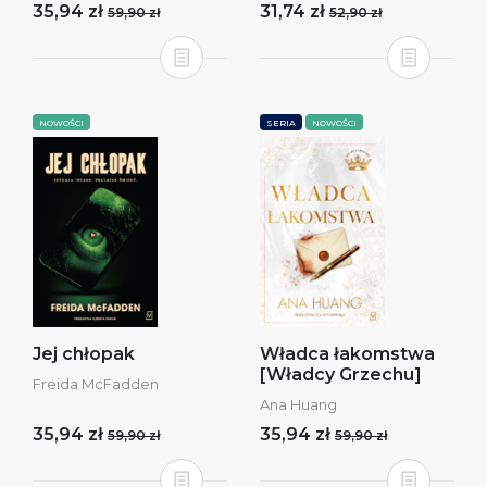
35,94 zł
31,74 zł
59,90 zł
52,90 zł
NOWOŚCI
SERIA
NOWOŚCI
Jej chłopak
Władca łakomstwa
[Władcy Grzechu]
Freida McFadden
Ana Huang
35,94 zł
35,94 zł
59,90 zł
59,90 zł