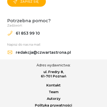
ZAPISZ SIĘ
Potrzebna pomoc?
Zadzwoń:
61 853 99 10
Napisz do nas na mail:
redakcja@czwartastrona.pl
Adres wydawnictwa:
ul. Fredry 8,
61-701 Poznań
Kontakt
Team
Autorzy
Polityka prywatności