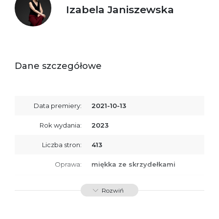
Izabela Janiszewska
Dane szczegółowe
Data premiery:
2021-10-13
Rok wydania:
2023
Liczba stron:
413
Oprawa:
miękka ze skrzydełkami
ISBN
9788367891356
Rozwiń
SKU:
K800545