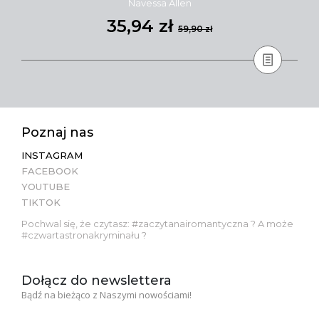
Navessa Allen
35,94 zł
59,90 zł
Poznaj nas
INSTAGRAM
FACEBOOK
YOUTUBE
TIKTOK
Pochwal się, że czytasz: #zaczytanairomantyczna ? A może
#czwartastronakryminału ?
Dołącz do newslettera
Bądź na bieżąco z Naszymi nowościami!