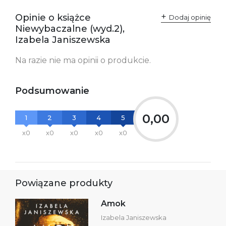
Opinie o książce
Dodaj opinię
Niewybaczalne (wyd.2),
Izabela Janiszewska
Na razie nie ma opinii o produkcie.
Podsumowanie
0,00
1
2
3
4
5
x0
x0
x0
x0
x0
Powiązane produkty
Amok
Izabela Janiszewska