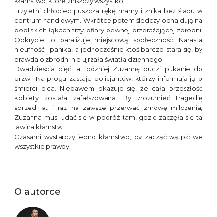
kłamstwo, które zniszczy wszystko…
Trzyletni chłopiec puszcza rękę mamy i znika bez śladu w
centrum handlowym. Wkrótce potem śledczy odnajdują na
pobliskich łąkach trzy ofiary pewnej przerażającej zbrodni.
Odkrycie to paraliżuje miejscową społeczność. Narasta
nieufność i panika, a jednocześnie ktoś bardzo stara się, by
prawda o zbrodni nie ujrzała światła dziennego.
Dwadzieścia pięć lat później Zuzannę budzi pukanie do
drzwi. Na progu zastaje policjantów, którzy informują ją o
śmierci ojca. Niebawem okazuje się, że cała przeszłość
kobiety została zafałszowana. By zrozumieć tragedię
sprzed lat i raz na zawsze przerwać zmowę milczenia,
Zuzanna musi udać się w podróż tam, gdzie zaczęła się ta
lawina kłamstw.
Czasami wystarczy jedno kłamstwo, by zacząć wątpić we
wszystkie prawdy
O autorce