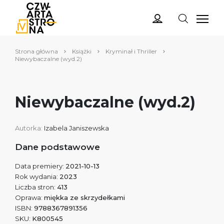
Strona główna
Książki
Kryminał i Thriller
Niewybaczalne (wyd.2)
Niewybaczalne (wyd.2)
Autorka:
Izabela Janiszewska
Dane podstawowe
Data premiery:
2021-10-13
Rok wydania:
2023
Liczba stron:
413
Oprawa:
miękka ze skrzydełkami
ISBN:
9788367891356
SKU:
K800545