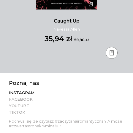
Caught Up
Navessa Allen
35,94 zł
59,90 zł
Poznaj nas
INSTAGRAM
FACEBOOK
YOUTUBE
TIKTOK
Pochwal się, że czytasz: #zaczytanairomantyczna ? A może
#czwartastronakryminału ?