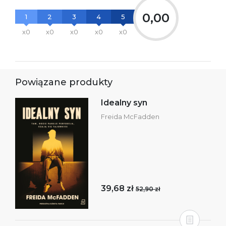
0,00
1
2
3
4
5
x0
x0
x0
x0
x0
Powiązane produkty
Idealny syn
Freida McFadden
39,68 zł
52,90 zł