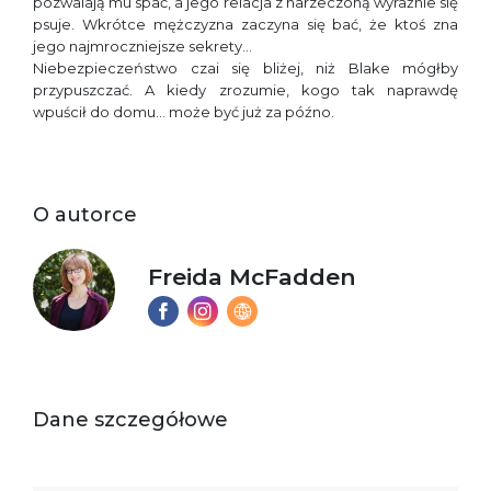
pozwalają mu spać, a jego relacja z narzeczoną wyraźnie się
psuje. Wkrótce mężczyzna zaczyna się bać, że ktoś zna
jego najmroczniejsze sekrety…
Niebezpieczeństwo czai się bliżej, niż Blake mógłby
przypuszczać. A kiedy zrozumie, kogo tak naprawdę
wpuścił do domu… może być już za późno.
O autorce
Freida McFadden
Dane szczegółowe