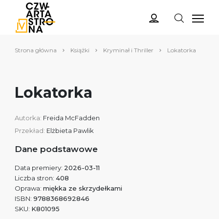
Strona główna
Książki
Kryminał i Thriller
Lokatorka
Lokatorka
Autorka:
Freida McFadden
Przekład:
Elżbieta Pawlik
Dane podstawowe
Data premiery:
2026-03-11
Liczba stron:
408
Oprawa:
miękka ze skrzydełkami
ISBN:
9788368692846
SKU:
K801095