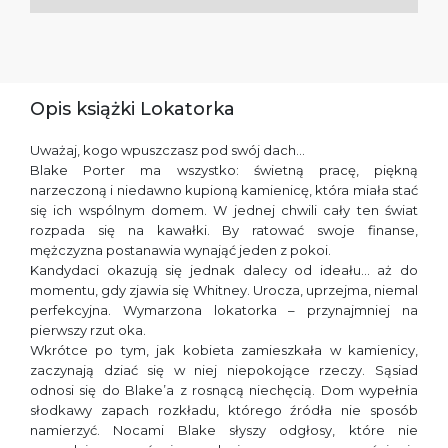
Opis książki Lokatorka
Uważaj, kogo wpuszczasz pod swój dach…
Blake Porter ma wszystko: świetną pracę, piękną
narzeczoną i niedawno kupioną kamienicę, która miała stać
się ich wspólnym domem. W jednej chwili cały ten świat
rozpada się na kawałki. By ratować swoje finanse,
mężczyzna postanawia wynająć jeden z pokoi.
Kandydaci okazują się jednak dalecy od ideału… aż do
momentu, gdy zjawia się Whitney. Urocza, uprzejma, niemal
perfekcyjna. Wymarzona lokatorka – przynajmniej na
pierwszy rzut oka.
Wkrótce po tym, jak kobieta zamieszkała w kamienicy,
zaczynają dziać się w niej niepokojące rzeczy. Sąsiad
odnosi się do Blake’a z rosnącą niechęcią. Dom wypełnia
słodkawy zapach rozkładu, którego źródła nie sposób
namierzyć. Nocami Blake słyszy odgłosy, które nie