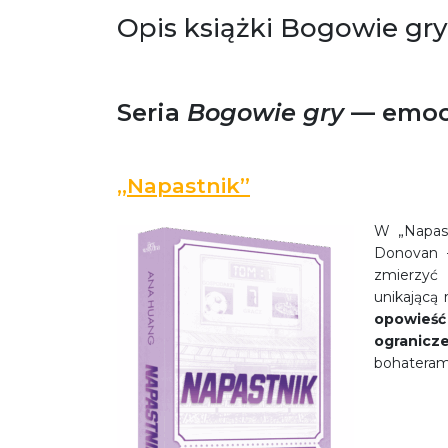
Opis książki Bogowie gry
Seria
Bogowie gry
— emoc
„Napastnik”
W „Napast
Donovan 
zmierzyć 
unikającą
opowieś
ogranicz
bohateram