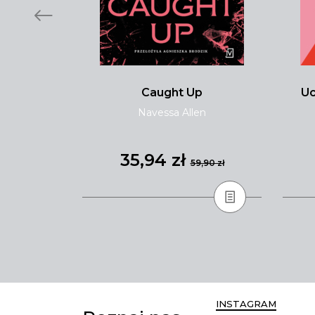
i
Caught Up
Uc
ewska
Navessa Allen
35,94 zł
,90 zł
59,90 zł
INSTAGRAM