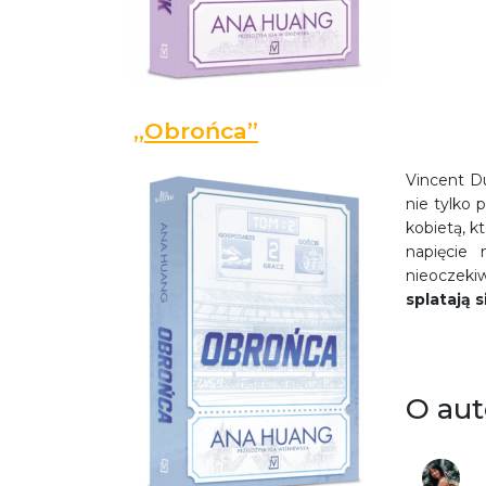
„Obrońca”
Vincent Du
nie tylko 
kobietą, k
napięcie 
nieoczeki
splatają 
O aut