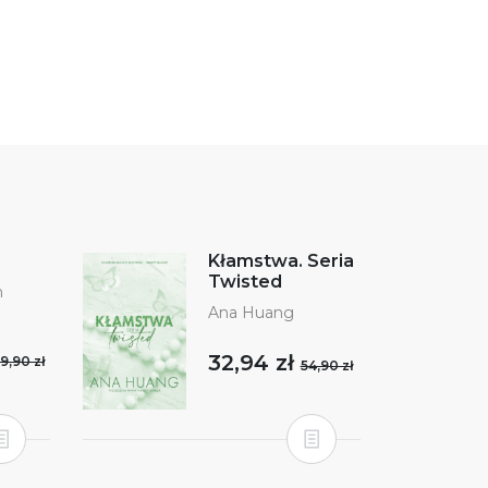
Kłamstwa. Seria
Twisted
n
Ana Huang
32,94 zł
9,90 zł
54,90 zł