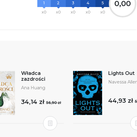
0,00
1
2
3
4
5
x0
x0
x0
x0
x0
Władca
Lights Out
zazdrości
Navessa Alle
Ana Huang
44,93 zł
34,14 zł
5
56,90 zł