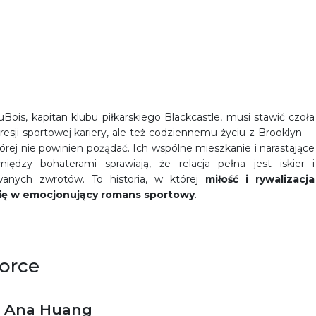
Bois, kapitan klubu piłkarskiego Blackcastle, musi stawić czoła
presji sportowej kariery, ale też codziennemu życiu z Brooklyn —
tórej nie powinien pożądać. Ich wspólne mieszkanie i narastające
między bohaterami sprawiają, że relacja pełna jest iskier i
wanych zwrotów. To historia, w której
miłość i rywalizacja
się w emocjonujący romans sportowy
.
orce
Ana Huang