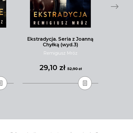
Ekstradycja. Seria z Joanną
Malibu pł
Chyłką (wyd.3)
Remigiusz Mróz
Tay
29,10 zł
31
52,90 zł