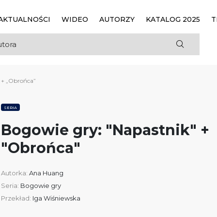
AKTUALNOŚCI
WIDEO
AUTORZY
KATALOG 2025
T
 + „Obrońca”
SERIA
Bogowie gry: "Napastnik" +
"Obrońca"
Autorka:
Ana Huang
Seria:
Bogowie gry
Przekład:
Iga Wiśniewska