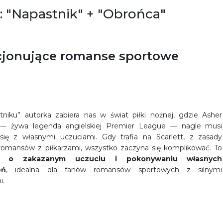
: "Napastnik" + "Obrońca"
jonujące romanse sportowe
niku” autorka zabiera nas w świat piłki nożnej, gdzie Asher
— żywa legenda angielskiej Premier League — nagle musi
się z własnymi uczuciami. Gdy trafia na Scarlett, z zasady
 romansów z piłkarzami, wszystko zaczyna się komplikować. To
ć o zakazanym uczuciu i pokonywaniu własnych
eń
, idealna dla fanów romansów sportowych z silnymi
i.