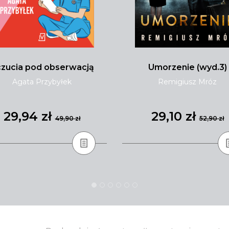
zucia pod obserwacją
Umorzenie (wyd.3)
Agata Przybyłek
Remigiusz Mróz
29,94 zł
29,10 zł
49,90 zł
52,90 zł