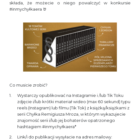
składa, że możecie o niego powalczyć w konkursie
#inmychyłkaera 🤘
Co musicie zrobić?
Wystarczy opublikować na Instagramie i /lub Tik Toku
zdjęcie i/lub krótki materiał wideo (max 60 sekund) typu
reels (Instagram) lub filmu (Tik Tok) z książką/książkami z
serii Chyłka Remigiusza Mroza, w którym wykazujecie
znajomość serii i/lub jej bohaterów opatrzonego
hashtagiem #inmychyłkaera*
Link/i do publikacji wysyłacie na adres mailowy: