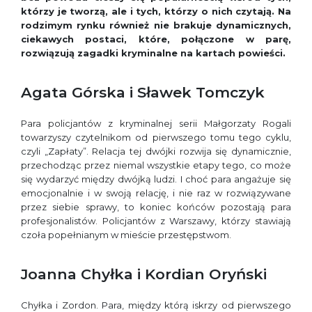
którzy je tworzą, ale i tych, którzy o nich czytają. Na
rodzimym rynku również nie brakuje dynamicznych,
ciekawych postaci, które, połączone w parę,
rozwiązują zagadki kryminalne na kartach powieści.
Agata Górska i Sławek Tomczyk
Para policjantów z kryminalnej serii Małgorzaty Rogali
towarzyszy czytelnikom od pierwszego tomu tego cyklu,
czyli „Zapłaty”. Relacja tej dwójki rozwija się dynamicznie,
przechodząc przez niemal wszystkie etapy tego, co może
się wydarzyć między dwójką ludzi. I choć para angażuje się
emocjonalnie i w swoją relację, i nie raz w rozwiązywane
przez siebie sprawy, to koniec końców pozostają para
profesjonalistów. Policjantów z Warszawy, którzy stawiają
czoła popełnianym w mieście przestępstwom.
Joanna Chyłka i Kordian Oryński
Chyłka i Zordon. Para, między którą iskrzy od pierwszego