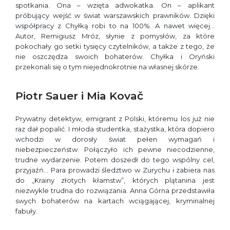
spotkania. Ona – wzięta adwokatka. On – aplikant
próbujący wejść w świat warszawskich prawników. Dzięki
współpracy z Chyłką robi to na 100%. A nawet więcej…
Autor, Remigiusz Mróz, słynie z pomysłów, za które
pokochały go setki tysięcy czytelników, a także z tego, że
nie oszczędza swoich bohaterów. Chyłka i Oryński
przekonali się o tym niejednokrotnie na własnej skórze.
Piotr Sauer i Mia Kovač
Prywatny detektyw, emigrant z Polski, któremu los już nie
raz dał popalić. I młoda studentka, stażystka, która dopiero
wchodzi w dorosły świat pełen wymagań i
niebezpieczeństw. Połączyło ich pewne niecodzienne,
trudne wydarzenie. Potem doszedł do tego wspólny cel,
przyjaźń… Para prowadzi śledztwo w Zurychu i zabiera nas
do „Krainy złotych kłamstw”, których plątanina jest
niezwykle trudna do rozwiązania. Anna Górna przedstawiła
swych bohaterów na kartach wciągającej, kryminalnej
fabuły.