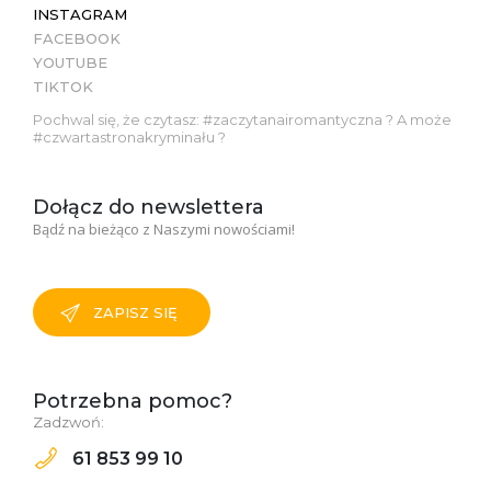
INSTAGRAM
FACEBOOK
YOUTUBE
TIKTOK
Pochwal się, że czytasz: #zaczytanairomantyczna ? A może
#czwartastronakryminału ?
Dołącz do newslettera
Bądź na bieżąco z Naszymi nowościami!
ZAPISZ SIĘ
Potrzebna pomoc?
Zadzwoń:
61 853 99 10