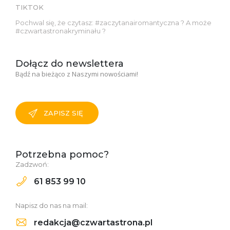
TIKTOK
Pochwal się, że czytasz: #zaczytanairomantyczna ? A może
#czwartastronakryminału ?
Dołącz do newslettera
Bądź na bieżąco z Naszymi nowościami!
ZAPISZ SIĘ
Potrzebna pomoc?
Zadzwoń:
61 853 99 10
Napisz do nas na mail:
redakcja@czwartastrona.pl