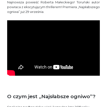
Najnowsza powieść Roberta Małeckiego! Toruński autor
powraca z ekscytującym thrillerem! Premiera „Najsłabszego
ogniwa” już 29 września.
O czym jest „Najsłabsze ogniwo”?
Spokojna podtoruńska wieś i kapryśne lato 2019 roku.