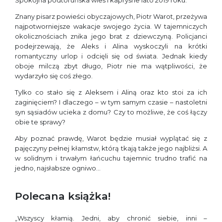
Znany pisarz powieści obyczajowych, Piotr Warot, przeżywa
najpotworniejsze wakacje swojego życia. W tajemniczych
okolicznościach znika jego brat z dziewczyną. Policjanci
podejrzewają, że Aleks i Alina wyskoczyli na krótki
romantyczny urlop i odcięli się od świata. Jednak kiedy
oboje milczą zbyt długo, Piotr nie ma wątpliwości, że
wydarzyło się coś złego.
Tylko co stało się z Aleksem i Aliną oraz kto stoi za ich
zaginięciem? I dlaczego – w tym samym czasie – nastoletni
syn sąsiadów ucieka z domu? Czy to możliwe, że coś łączy
obie te sprawy?
Aby poznać prawdę, Warot będzie musiał wyplątać się z
pajęczyny pełnej kłamstw, którą tkają także jego najbliżsi. A
w solidnym i trwałym łańcuchu tajemnic trudno trafić na
jedno, najsłabsze ogniwo…
Polecana książka!
„Wszyscy kłamią. Jedni, aby chronić siebie, inni
–